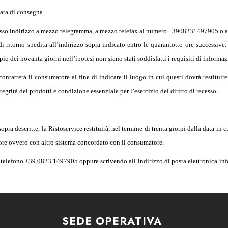
data di consegna.
stesso indirizzo a mezzo telegramma, a mezzo telefax al numero +3908231497905 o a 
torno spedita all’indirizzo sopra indicato entro le quarantotto ore successive. So
io dei novanta giorni nell’ipotesi non siano stati soddisfatti i requisiti di informazi
 contatterà il consumatore al fine di indicare il luogo in cui questi dovrà restituire
egrità dei prodotti è condizione essenziale per l’esercizio del diritto di recesso.
opra descritte, la Ristoservice restituirà, nel termine di trenta giorni dalla data i
tore ovvero con altro sistema concordato con il consumatore.
di telefono +39.0823.1497905 oppure scrivendo all’indirizzo di posta elettronica
inf
SEDE OPERATIVA