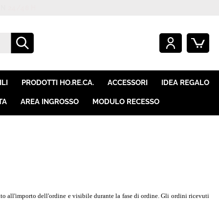
48 H
O GIÀ REGISTRATO
SONO UN NUOVO CLIENTE
mpletare l'ordine inserisci
Se non sei ancora registrato sul
LI
PRODOTTI HO.RE.CA.
ACCESSORI
IDEA REGALO
e utente e la password e
nostro sito clicca sul pulsante
icca sul pulsante "Accedi"
"Registrati"
TA
AREA INGROSSO
MODULO RECESSO
E-mail:
Password:
i perso la password?
o all'importo dell'ordine e visibile durante la fase di ordine. Gli ordini ricevuti