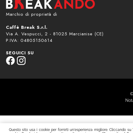
Marchio di proprietà di
Caffè Break S.r.l.
Via A. Vespucci, 2 - 81025 Marcianise (CE)
P.IVA: 04805150614
SEGUICI SU
©
Nota
Questo sito usa i cookie per fornirti un'esperienza migliore. Cliccando su 