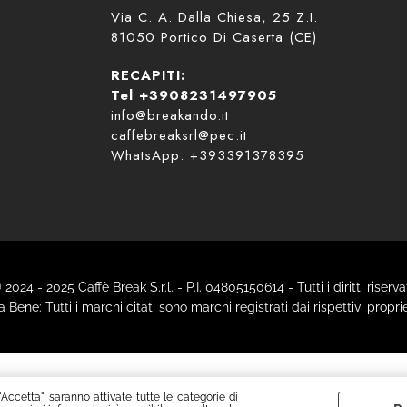
Via C. A. Dalla Chiesa, 25 Z.I.
81050 Portico Di Caserta (CE)
RECAPITI:
Tel +3908231497905
info@breakando.it
caffebreaksrl@pec.it
WhatsApp: +393391378395
 2024 - 2025 Caffè Break S.r.l. - P.I. 04805150614 - Tutti i diritti riservat
 Bene: Tutti i marchi citati sono marchi registrati dai rispettivi proprie
"Accetta" saranno attivate tutte le categorie di