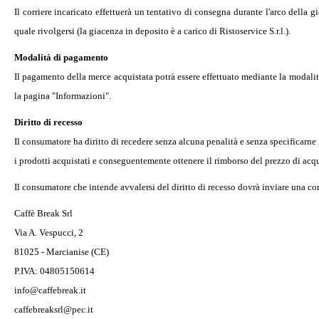
Il corriere incaricato effettuerà un tentativo di consegna durante l'arco della 
quale rivolgersi (la giacenza in deposito è a carico di Ristoservice S.r.l.).
Modalità di pagamento
Il pagamento della merce acquistata potrà essere effettuato mediante la modalità
la pagina "Informazioni".
Diritto di recesso
Il consumatore ha diritto di recedere senza alcuna penalità e senza specificarne i
i prodotti acquistati e conseguentemente ottenere il rimborso del prezzo di acqui
Il consumatore che intende avvalersi del diritto di recesso dovrà inviare una co
Caffè Break Srl
Via A. Vespucci, 2
81025 - Marcianise (CE)
P.IVA: 04805150614
info@caffebreak.it
caffebreaksrl@pec.it