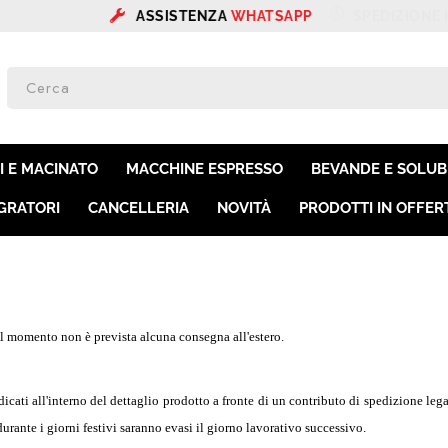
ASSISTENZA
WHATSAPP
SPEDIZIONE IN
24/
SON
Per co
I E MACINATO
MACCHINE ESPRESSO
BEVANDE E SOLUBI
il nom
poi cl
GRATORI
CANCELLERIA
NOVITÀ
PRODOTTI IN OFFER
e. Al momento non è prevista alcuna consegna all'estero.
Ha
dicati all'interno del dettaglio prodotto a fronte di un contributo di spedizione legat
urante i giorni festivi saranno evasi il giorno lavorativo successivo.