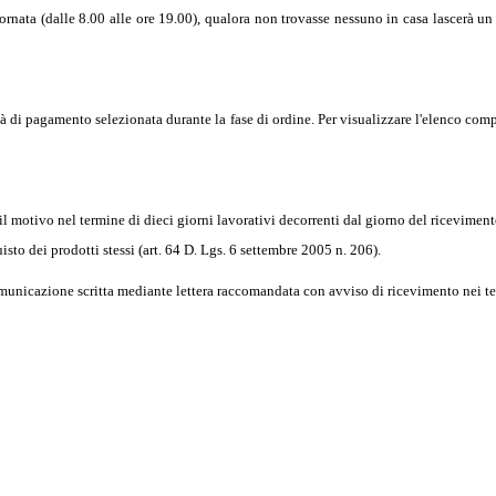
giornata (dalle 8.00 alle ore 19.00), qualora non trovasse nessuno in casa lascerà 
 di pagamento selezionata durante la fase di ordine. Per visualizzare l'elenco comp
l motivo nel termine di dieci giorni lavorativi decorrenti dal giorno del ricevimento d
sto dei prodotti stessi (art. 64 D. Lgs. 6 settembre 2005 n. 206).
municazione scritta mediante lettera raccomandata con avviso di ricevimento nei ter