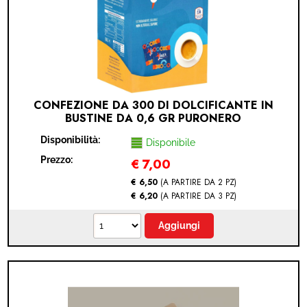
IDEA REGALO
RICAMBI
SNACK & BIBITE
CONFEZIONE DA 300 DI DOLCIFICANTE IN
BUSTINE DA 0,6 GR PURONERO
VINI
Disponibilità:
Disponibile
INTEGRATORI
Prezzo:
€
7,00
€ 6,50
(A PARTIRE DA 2 PZ)
CANCELLERIA
€ 6,20
(A PARTIRE DA 3 PZ)
NOVITÀ
PRODOTTI IN OFFERTA
AREA INGROSSO