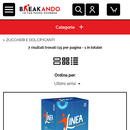
HOME
ZUCCHERI E DOLCIFICANTI
CIALDE ESE 44 MM
7 risultati trovati (15 per pagina - 1 in totale)
CAPSULE CAFFE'
GRANI E MACINATO
Ordina per:
MACCHINE ESPRESSO
BEVANDE E SOLUBILI
ACCESSORI