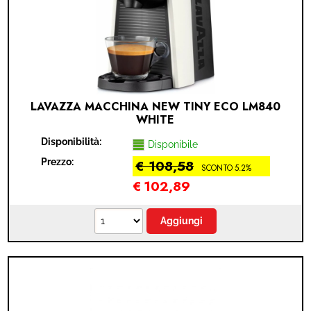
ACCESSORI
IDEA REGALO
RICAMBI
LAVAZZA MACCHINA NEW TINY ECO LM840
WHITE
SNACK & BIBITE
Disponibilità:
Disponibile
VINI
Prezzo:
€ 108,58
SCONTO 5.2%
€
102,89
INTEGRATORI
CANCELLERIA
PRODOTTI IN OFFERTA
AREA INGROSSO