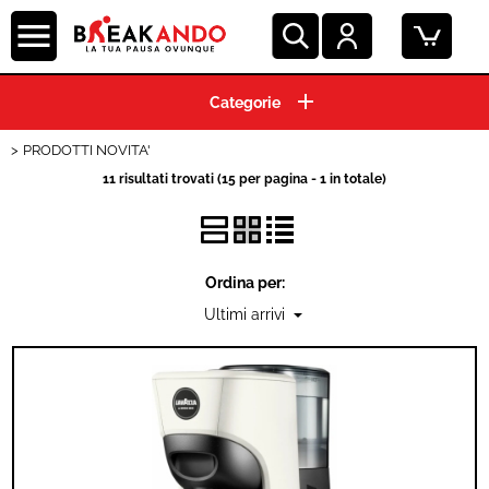
HOME
PRODOTTI NOVITA'
CIALDE ESE 44 MM
11 risultati trovati (15 per pagina - 1 in totale)
CAPSULE CAFFE'
GRANI E MACINATO
Ordina per:
MACCHINE ESPRESSO
BEVANDE E SOLUBILI
PRODOTTI HO.RE.CA.