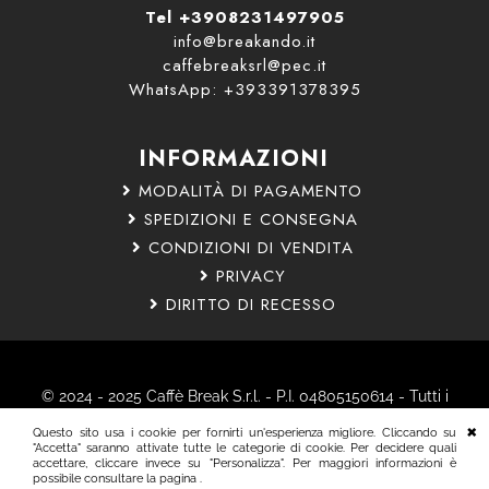
Tel +3908231497905
info@breakando.it
caffebreaksrl@pec.it
WhatsApp: +393391378395
INFORMAZIONI
MODALITÀ DI PAGAMENTO
SPEDIZIONI E CONSEGNA
CONDIZIONI DI VENDITA
PRIVACY
DIRITTO DI RECESSO
© 2024 - 2025 Caffè Break S.r.l. - P.I. 04805150614 - Tutti i
diritti riservati.
Questo sito usa i cookie per fornirti un'esperienza migliore. Cliccando su
Nota Bene: Tutti i marchi citati sono marchi registrati dai
"Accetta" saranno attivate tutte le categorie di cookie. Per decidere quali
accettare, cliccare invece su "Personalizza". Per maggiori informazioni è
rispettivi proprietari.
possibile consultare la pagina .