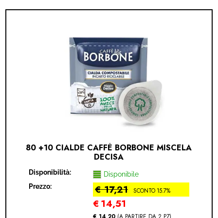
80 +10 CIALDE CAFFÈ BORBONE MISCELA
DECISA
Disponibilità:
Disponibile
Prezzo:
€ 17,21
SCONTO 15.7%
€
14,51
€ 14,20
(A PARTIRE DA 2 PZ)