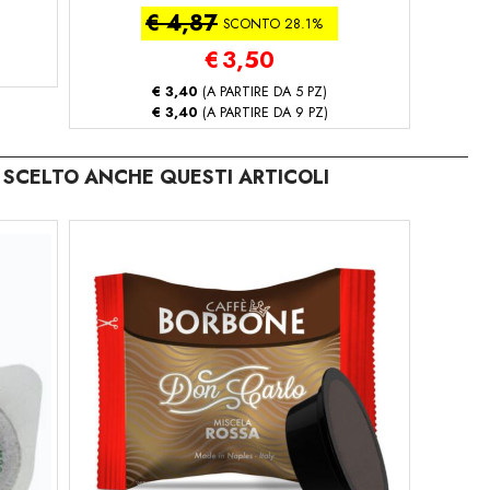
GINSENG 126 GR (18
€ 4,87
cialda caffè - ginseng)
SCONTO 28.1%
€
3,50
€ 3,40
(A PARTIRE DA 5 PZ)
€ 3,40
(A PARTIRE DA 9 PZ)
SCELTO ANCHE QUESTI ARTICOLI