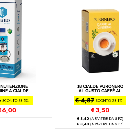
ANUTENZIONE
18 CIALDE PURONERO
INE A CIALDE
AL GUSTO CAFFÈ AL
FFEE TECH
GINSENG 126 GR (18
6
€ 4,87
cialda caffè - ginseng)
SCONTO 38.5%
SCONTO 28.1%
€
6,00
€
3,50
€ 3,40
(A PARTIRE DA 5 PZ)
€ 3,40
(A PARTIRE DA 9 PZ)