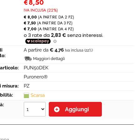
€
8,50
IVA INCLUSA (22%)
€ 8,00
(A PARTIRE DA 2 PZ)
€ 7,50
(A PARTIRE DA 3 PZ)
€ 7,00
(A PARTIRE DA 4 PZ)
di
A partire da
€ 4,76
Iva inclusa (22%)
to:
Maggiori dettagli
articolo:
PUN50DEK
Puronero®
i misura:
PZ
bilità:
Scarsa
à:
ampa