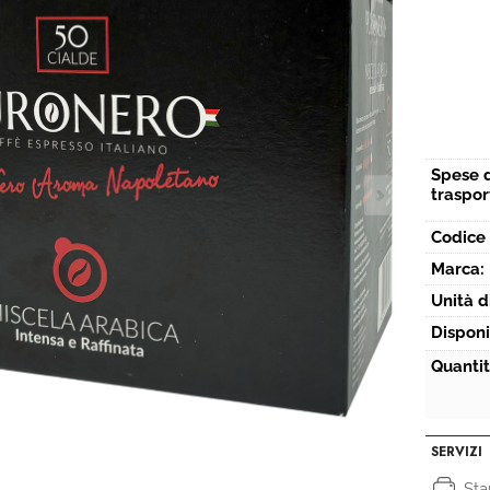
Spese 
traspor
Codice 
Marca:
Unità d
Disponi
Quantit
SERVIZI
St