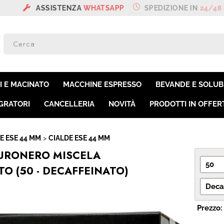
NZA
WHATSAPP
SPEDIZIONE IN
24/48 H
SON
Per co
I E MACINATO
MACCHINE ESPRESSO
BEVANDE E SOLUBI
il nom
poi cl
GRATORI
CANCELLERIA
NOVITÀ
PRODOTTI IN OFFER
E ESE 44 MM
CIALDE ESE 44 MM
PURONERO MISCELA
O (50 - DECAFFEINATO)
Ha
Prezzo: