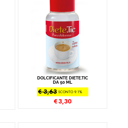
DOLCIFICANTE DIETE.TIC
DA 50 ML
€ 3,63
SCONTO 9.1%
€
3,30