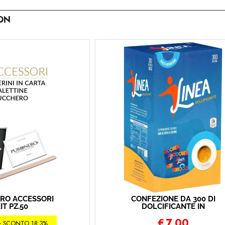
ON
RO ACCESSORI
CONFEZIONE DA 300 DI
IT PZ.50
DOLCIFICANTE IN
BUSTINE DA 0,6 GR
0
€
7,00
PURONERO
SCONTO 18.3%