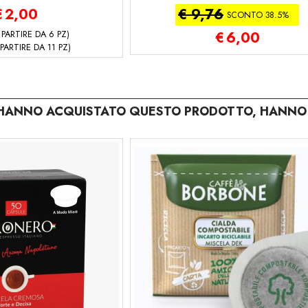
COFFEE TECH
€
2,00
€ 9,76
SCONTO 38.5%
 PARTIRE DA 6 PZ)
€
6,00
PARTIRE DA 11 PZ)
E HANNO ACQUISTATO QUESTO PRODOTTO, HANNO 