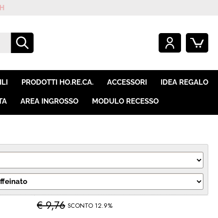
O GIÀ REGISTRATO
SONO UN NUOVO CLIENTE
mpletare l'ordine inserisci
Se non sei ancora registrato sul
LI
PRODOTTI HO.RE.CA.
ACCESSORI
IDEA REGALO
e utente e la password e
nostro sito clicca sul pulsante
icca sul pulsante "Accedi"
"Registrati"
TA
AREA INGROSSO
MODULO RECESSO
E-mail:
Password:
i perso la password?
€ 9,76
SCONTO 12.9%