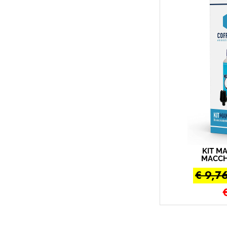
KIT M
MACCH
CO
€ 9,7