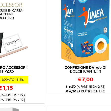
RO ACCESSORI
CONFEZIONE DA 300 DI
IT PZ.50
DOLCIFICANTE IN
BUSTINE DA 0,6 GR
0
€
7,00
PURONERO
SCONTO 18.3%
€
1,15
€ 6,50
(A PARTIRE DA 2 PZ)
€ 6,20
(A PARTIRE DA 3 PZ)
 PARTIRE DA 5 PZ)
 PARTIRE DA 9 PZ)