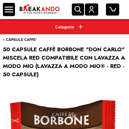
HOME
CAPSULE CAFFE'
CIALDE ESE 44 MM
50 CAPSULE CAFFÈ BORBONE "DON CARLO"
MISCELA RED COMPATIBILE CON LAVAZZA A
GRANI E MACINATO
MODO MIO (LAVAZZA A MODO MIO® - RED -
50 CAPSULE)
MACCHINE ESPRESSO
BEVANDE E SOLUBILI
PRODOTTI HO.RE.CA.
ACCESSORI