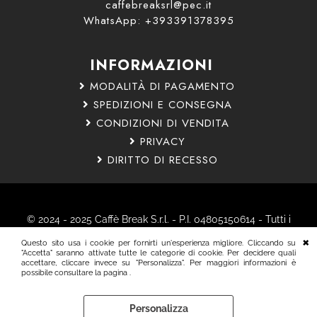
caffebreaksrl@pec.it
WhatsApp: +393391378395
INFORMAZIONI
MODALITÀ DI PAGAMENTO
SPEDIZIONI E CONSEGNA
CONDIZIONI DI VENDITA
PRIVACY
DIRITTO DI RECESSO
© 2024 - 2025 Caffè Break S.r.l. - P.I. 04805150614 - Tutti i
diritti riservati.
Questo sito usa i cookie per fornirti un'esperienza migliore. Cliccando su
Nota Bene: Tutti i marchi citati sono marchi registrati dai
"Accetta" saranno attivate tutte le categorie di cookie. Per decidere quali
accettare, cliccare invece su "Personalizza". Per maggiori informazioni è
rispettivi proprietari.
possibile consultare la pagina .
Personalizza