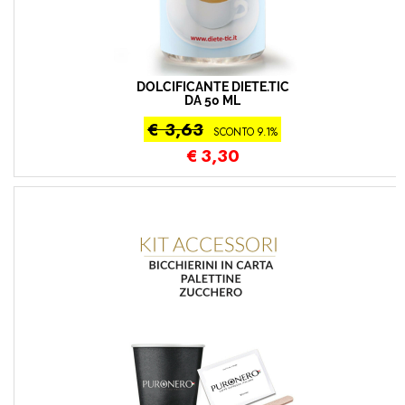
DOLCIFICANTE DIETE.TIC
DA 50 ML
€ 3,63
SCONTO 9.1%
€
3,30