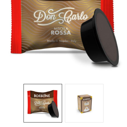
IDEA REGALO
RICAMBI
SNACK & BIBITE
VINI
INTEGRATORI
CANCELLERIA
NOVITÀ
PRODOTTI IN OFFERTA
AREA INGROSSO