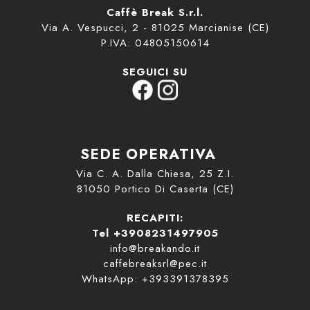
Caffè Break S.r.l.
MODULO RECESSO
Via A. Vespucci, 2 - 81025 Marcianise (CE)
P.IVA: 04805150614
SEGUICI SU
SEDE OPERATIVA
Via C. A. Dalla Chiesa, 25 Z.I.
81050 Portico Di Caserta (CE)
RECAPITI:
Tel +3908231497905
info@breakando.it
caffebreaksrl@pec.it
WhatsApp: +393391378395