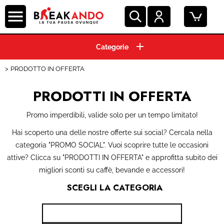
HOME
PRODOTTO IN OFFERTA
CIALDE ESE 44 MM
PRODOTTI IN OFFERTA
CAPSULE CAFFE'
Promo imperdibili, valide solo per un tempo limitato!
GRANI E MACINATO
Hai scoperto una delle nostre offerte sui social? Cercala nella
categoria "PROMO SOCIAL". Vuoi scoprire tutte le occasioni
MACCHINE ESPRESSO
attive? Clicca su "PRODOTTI IN OFFERTA" e approfitta subito dei
migliori sconti su caffè, bevande e accessori!
BEVANDE E SOLUBILI
SCEGLI LA CATEGORIA
PRODOTTI HO.RE.CA.