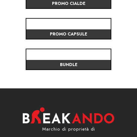
PROMO CIALDE
ACCESSORI
IDEA REGALO
PROMO CAPSULE
RICAMBI
SNACK & BIBITE
BUNDLE
VINI
INTEGRATORI
CANCELLERIA
NOVITÀ
Marchio di proprietà di
AREA INGROSSO