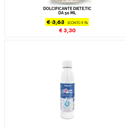
DOLCIFICANTE DIETE.TIC
DA 50 ML
€ 3,63
SCONTO 9.1%
€
3,30