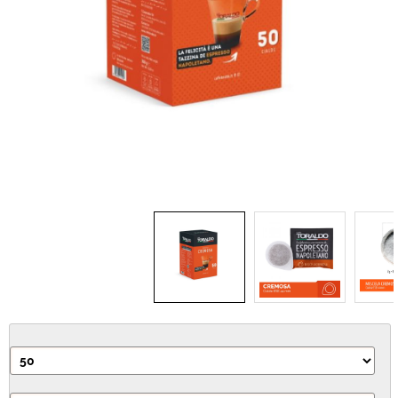
IDEA REGALO
RICAMBI
SNACK & BIBITE
VINI
INTEGRATORI
CANCELLERIA
NOVITÀ
PRODOTTI IN OFFERTA
AREA INGROSSO