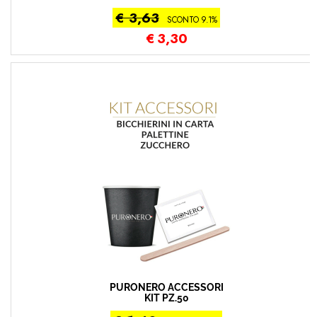
€ 3,63
SCONTO 9.1%
€
3,30
PURONERO ACCESSORI
KIT PZ.50