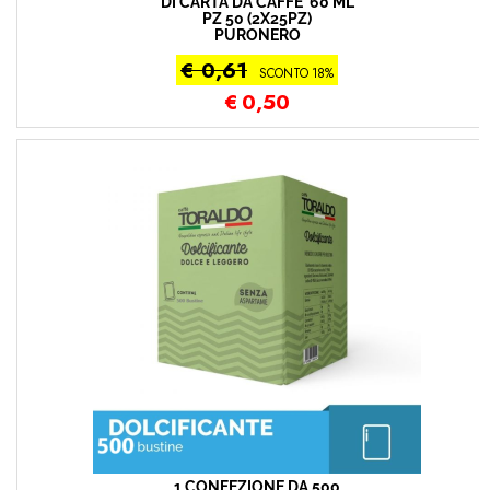
DI CARTA DA CAFFE' 60 ML
PZ 50 (2X25PZ)
PURONERO
€ 0,61
SCONTO 18%
€
0,50
1 CONFEZIONE DA 500