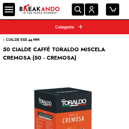
HOME
CIALDE ESE 44 MM
CAPSULE CAFFE'
50 CIALDE CAFFÈ TORALDO MISCELA
CREMOSA (50 - CREMOSA)
GRANI E MACINATO
MACCHINE ESPRESSO
BEVANDE E SOLUBILI
PRODOTTI HO.RE.CA.
ACCESSORI