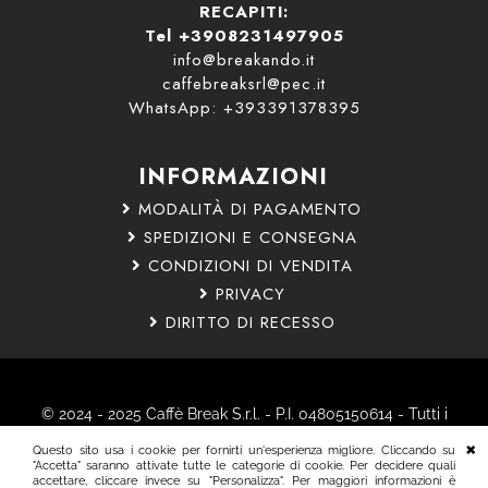
RECAPITI:
Tel +3908231497905
info@breakando.it
caffebreaksrl@pec.it
WhatsApp: +393391378395
INFORMAZIONI
MODALITÀ DI PAGAMENTO
SPEDIZIONI E CONSEGNA
CONDIZIONI DI VENDITA
PRIVACY
DIRITTO DI RECESSO
© 2024 - 2025 Caffè Break S.r.l. - P.I. 04805150614 - Tutti i
diritti riservati.
Questo sito usa i cookie per fornirti un'esperienza migliore. Cliccando su
Nota Bene: Tutti i marchi citati sono marchi registrati dai
"Accetta" saranno attivate tutte le categorie di cookie. Per decidere quali
accettare, cliccare invece su "Personalizza". Per maggiori informazioni è
rispettivi proprietari.