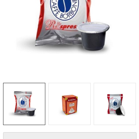
IDEA REGALO
RICAMBI
SNACK & BIBITE
VINI
INTEGRATORI
CANCELLERIA
NOVITÀ
PRODOTTI IN OFFERTA
AREA INGROSSO