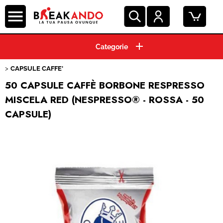
HOME
CAPSULE CAFFE'
CIALDE ESE 44 MM
50 CAPSULE CAFFÈ BORBONE RESPRESSO
MISCELA RED (NESPRESSO® - ROSSA - 50
GRANI E MACINATO
CAPSULE)
MACCHINE ESPRESSO
BEVANDE E SOLUBILI
PRODOTTI HO.RE.CA.
ACCESSORI