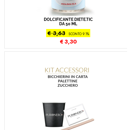
DOLCIFICANTE DIETE.TIC
DA 50 ML
€ 3,63
SCONTO 9.1%
€
3,30