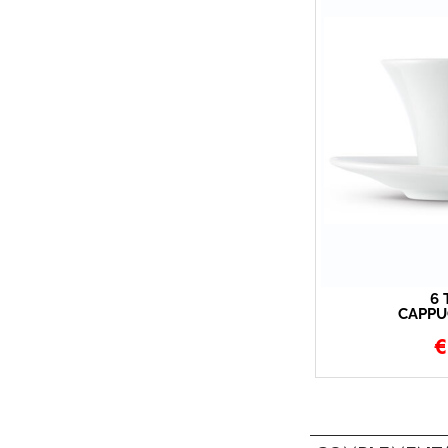
6 
CAPPU
B
€