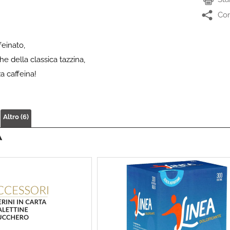
Con
feinato,
che della classica tazzina,
 caffeina!
Altro (6)
À