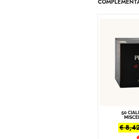
COMPLEMENTA
50 CIA
MISCE
CREM
€ 8,4
Miscel