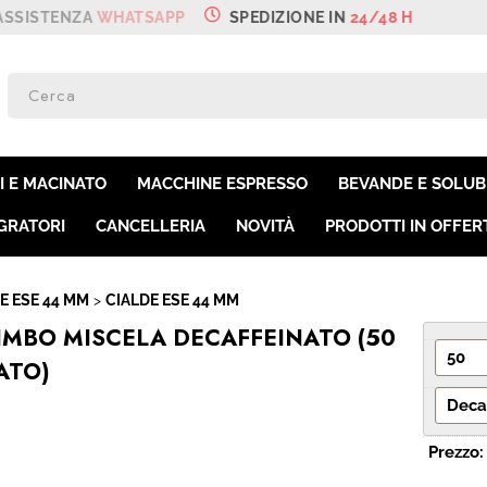
ZA
WHATSAPP
SPEDIZIONE IN
24/48 H
SON
Per co
I E MACINATO
MACCHINE ESPRESSO
BEVANDE E SOLUBI
il nom
poi cl
GRATORI
CANCELLERIA
NOVITÀ
PRODOTTI IN OFFER
E ESE 44 MM
CIALDE ESE 44 MM
KIMBO MISCELA DECAFFEINATO (50
ATO)
Ha
Prezzo: