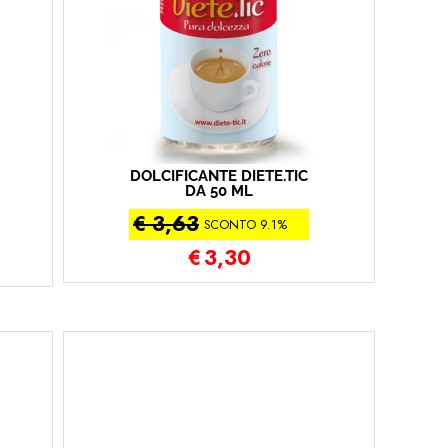
DOLCIFICANTE DIETE.TIC
DA 50 ML
€ 3,63
SCONTO 9.1%
€
3,30