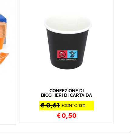
CONFEZIONE DI
BICCHIERI DI CARTA DA
CAFFE' 60 ML PZ 50
€ 0,61
(2X25PZ) PURONERO
SCONTO 18%
€
0,50