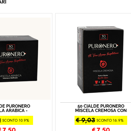
RI
LDE PURONERO
50 CIALDE PURONERO
LA ARABICA -
MISCELA CREMOSA CON
A ORO (50 -
KIT ACCESSORI INCLUSI
2
€ 9,03
a Crema Oro)
(50 cialde kit - Miscela
SCONTO 10.9%
SCONTO 16.9%
Cremosa)
€
7,50
€
7,50