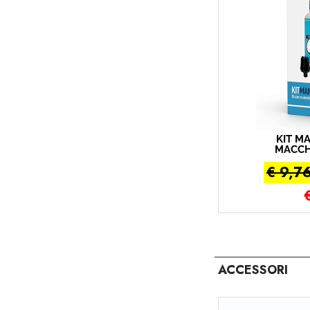
KIT M
MACCH
CO
€ 9,7
ACCESSORI