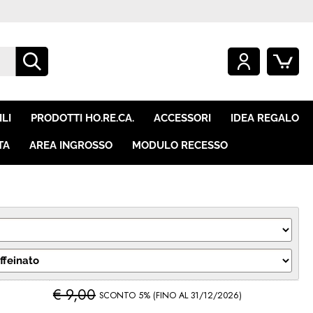
O GIÀ REGISTRATO
SONO UN NUOVO CLIENTE
mpletare l'ordine inserisci
Se non sei ancora registrato sul
LI
PRODOTTI HO.RE.CA.
ACCESSORI
IDEA REGALO
e utente e la password e
nostro sito clicca sul pulsante
icca sul pulsante "Accedi"
"Registrati"
TA
AREA INGROSSO
MODULO RECESSO
E-mail:
Password:
i perso la password?
€ 9,00
SCONTO 5%
(FINO AL 31/12/2026)