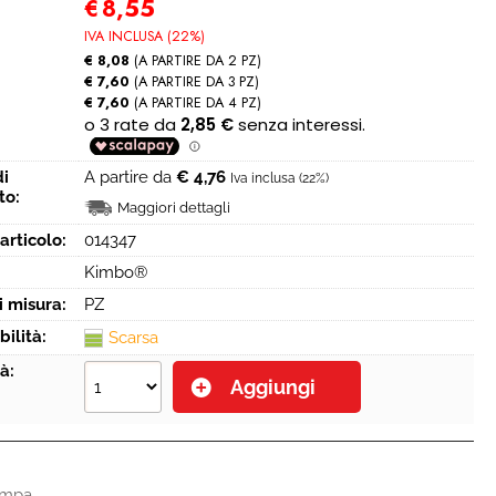
€
8,55
IVA INCLUSA (22%)
€ 8,08
(A PARTIRE DA 2 PZ)
€ 7,60
(A PARTIRE DA 3 PZ)
€ 7,60
(A PARTIRE DA 4 PZ)
di
A partire da
€ 4,76
Iva inclusa (22%)
to:
Maggiori dettagli
articolo:
014347
Kimbo®
i misura:
PZ
bilità:
Scarsa
à:
ampa