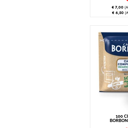
€ 7,00
(A
€ 6,50
(A
100 C
BORBON
(1