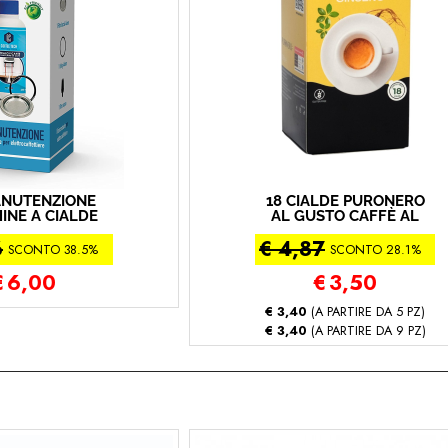
ANUTENZIONE
18 CIALDE PURONERO
INE A CIALDE
AL GUSTO CAFFÈ AL
FFEE TECH
GINSENG 126 GR (18
6
€ 4,87
cialda caffè - ginseng)
SCONTO 38.5%
SCONTO 28.1%
€
6,00
€
3,50
€ 3,40
(A PARTIRE DA 5 PZ)
€ 3,40
(A PARTIRE DA 9 PZ)