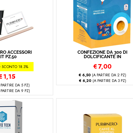
RO ACCESSORI
CONFEZIONE DA 300 DI
IT PZ.50
DOLCIFICANTE IN
BUSTINE DA 0,6 GR
0
€
7,00
PURONERO
SCONTO 18.3%
€
1,15
€ 6,50
(A PARTIRE DA 2 PZ)
€ 6,20
(A PARTIRE DA 3 PZ)
 PARTIRE DA 5 PZ)
 PARTIRE DA 9 PZ)