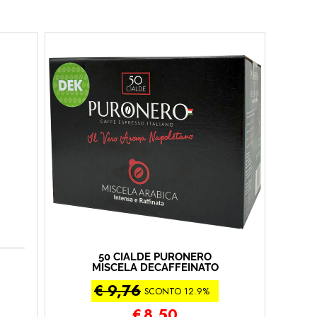
50 CIALDE PURONERO
MISCELA DECAFFEINATO
(50 - Decaffeinato)
€ 9,76
SCONTO 12.9%
€
8,50