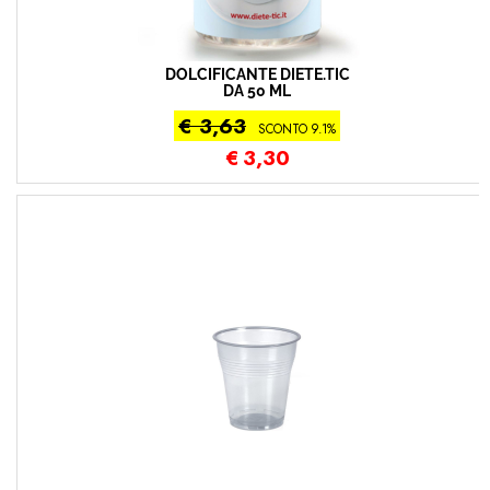
DOLCIFICANTE DIETE.TIC
DA 50 ML
€ 3,63
SCONTO 9.1%
€
3,30