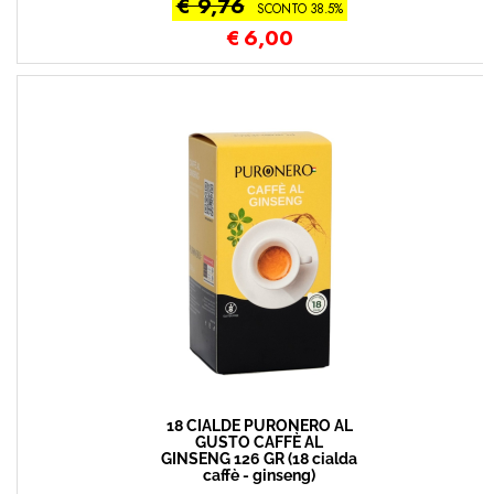
€ 9,76
SCONTO 38.5%
€
6,00
18 CIALDE PURONERO AL
GUSTO CAFFÈ AL
GINSENG 126 GR (18 cialda
caffè - ginseng)