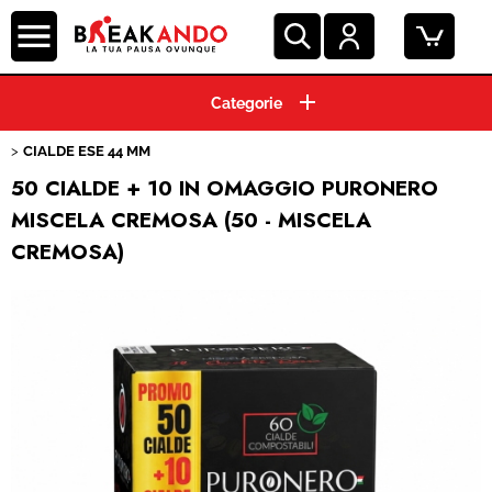
HOME
CIALDE ESE 44 MM
CAPSULE CAFFE'
50 CIALDE + 10 IN OMAGGIO PURONERO
MISCELA CREMOSA (50 - MISCELA
GRANI E MACINATO
CREMOSA)
MACCHINE ESPRESSO
BEVANDE E SOLUBILI
PRODOTTI HO.RE.CA.
ACCESSORI