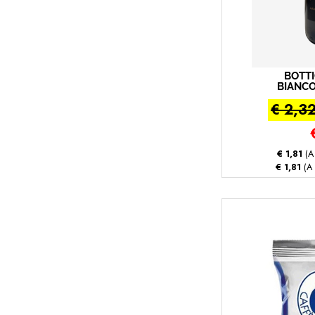
BOTTI
BIANC
IGP 75
€ 2,3
VINI
(Bianco
€ 1,81
(A
€ 1,81
(A 