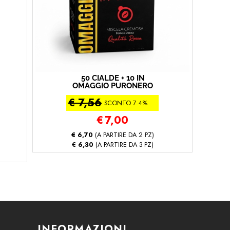
50 CIALDE + 10 IN
OMAGGIO PURONERO
MISCELA CREMOSA (50 -
€ 7,56
Miscela Cremosa)
SCONTO 7.4%
€
7,00
€ 6,70
(A PARTIRE DA 2 PZ)
€ 6,30
(A PARTIRE DA 3 PZ)
INFORMAZIONI