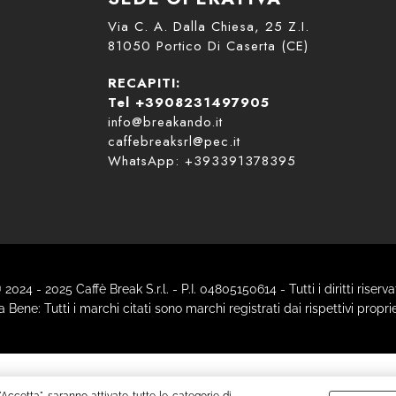
Via C. A. Dalla Chiesa, 25 Z.I.
81050 Portico Di Caserta (CE)
RECAPITI:
Tel +3908231497905
info@breakando.it
caffebreaksrl@pec.it
WhatsApp: +393391378395
 2024 - 2025 Caffè Break S.r.l. - P.I. 04805150614 - Tutti i diritti riservat
 Bene: Tutti i marchi citati sono marchi registrati dai rispettivi proprie