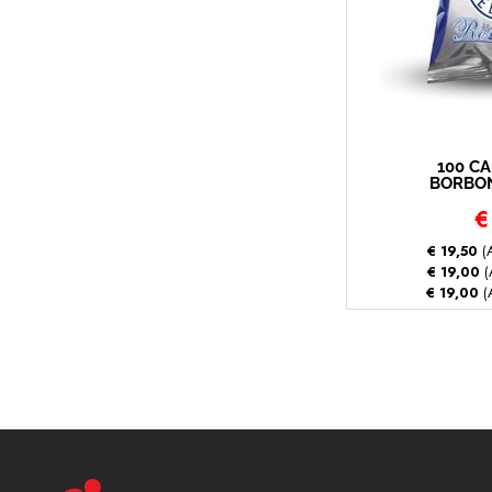
100 C
BORBON
MI
€
(Nespres
c
€ 19,50
(A
€ 19,00
(
€ 19,00
(