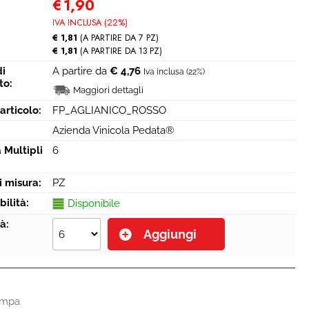
€
1,90
IVA INCLUSA (22%)
€ 1,81
(A PARTIRE DA 7 PZ)
€ 1,81
(A PARTIRE DA 13 PZ)
di
A partire da
€ 4,76
Iva inclusa (22%)
to:
Maggiori dettagli
articolo:
FP_AGLIANICO_ROSSO
Azienda Vinicola Pedata®
 Multipli
6
i misura:
PZ
bilità:
Disponibile
à:
ampa