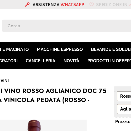
SSISTENZA
WHATSAPP
SPEDIZIONE IN
24/48 H
SON
Per co
I E MACINATO
MACCHINE ESPRESSO
BEVANDE E SOLUBI
il nom
poi cl
GRATORI
CANCELLERIA
NOVITÀ
PRODOTTI IN OFFER
VINI
DI VINO ROSSO AGLIANICO DOC 75
A VINICOLA PEDATA (ROSSO -
Ha
Prezzo: