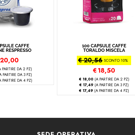
APSULE CAFFÈ
100 CAPSULE CAFFÈ
E RESPRESSO
TORALDO MISCELA
SCELA BLU
CLASSICA COMPATIBILE
20,00
€ 20,56
so® - Blu - 100
CON NESCAFÈ DOLCE
SCONTO 10%
apsule)
GUSTO (Nescafè
Dolcegusto ® - Classica
 PARTIRE DA 2 PZ)
€
18,50
- 100 capsule)
A PARTIRE DA 3 PZ)
€ 18,00
(A PARTIRE DA 2 PZ)
A PARTIRE DA 4 PZ)
€ 17,49
(A PARTIRE DA 3 PZ)
€ 17,49
(A PARTIRE DA 4 PZ)
SEDE OPERATIVA