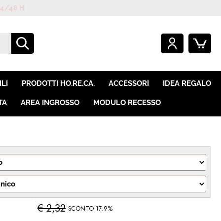
O GIÀ REGISTRATO
SONO UN NUOVO CLIENTE
mpletare l'ordine inserisci
Se non sei ancora registrato sul
LI
PRODOTTI HO.RE.CA.
ACCESSORI
IDEA REGALO
e utente e la password e
nostro sito clicca sul pulsante
icca sul pulsante "Accedi"
"Registrati"
TA
AREA INGROSSO
MODULO RECESSO
E-mail:
Password:
i perso la password?
€ 2,32
SCONTO 17.9%