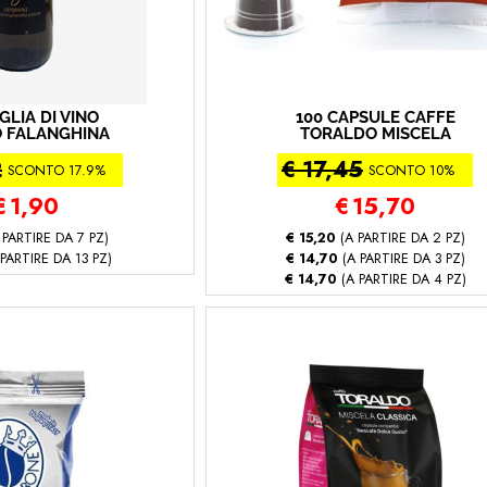
GLIA DI VINO
100 CAPSULE CAFFÈ
O FALANGHINA
TORALDO MISCELA
 ML - AZIENDA
CREMOSA COMPATIBILE
2
€ 17,45
COLA PEDATA
CON NESPRESSO
SCONTO 17.9%
SCONTO 10%
 - Falanghina)
(Nespresso® - Miscela
Cremosa - 100 capsule)
€
1,90
€
15,70
 PARTIRE DA 7 PZ)
€ 15,20
(A PARTIRE DA 2 PZ)
PARTIRE DA 13 PZ)
€ 14,70
(A PARTIRE DA 3 PZ)
€ 14,70
(A PARTIRE DA 4 PZ)