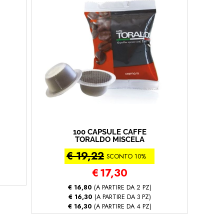
100 CAPSULE CAFFÈ
TORALDO MISCELA
CREMOSA COMPATIBILE
€ 19,22
CON BIALETTI (Bialetti®
SCONTO 10%
- Miscela Cremosa - 100
capsule)
€
17,30
€ 16,80
(A PARTIRE DA 2 PZ)
€ 16,30
(A PARTIRE DA 3 PZ)
€ 16,30
(A PARTIRE DA 4 PZ)