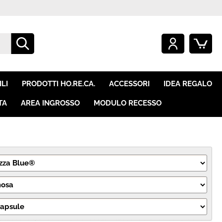
O GIÀ REGISTRATO
SONO UN NUOVO CLIENTE
mpletare l'ordine inserisci
Se non sei ancora registrato sul
LI
PRODOTTI HO.RE.CA.
ACCESSORI
IDEA REGALO
e utente e la password e
nostro sito clicca sul pulsante
icca sul pulsante "Accedi"
"Registrati"
TA
AREA INGROSSO
MODULO RECESSO
E-mail:
Password:
i perso la password?