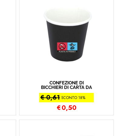
CONFEZIONE DI
BICCHIERI DI CARTA DA
CAFFE' 60 ML PZ 50
€ 0,61
(2X25PZ) PURONERO
SCONTO 18%
€
0,50