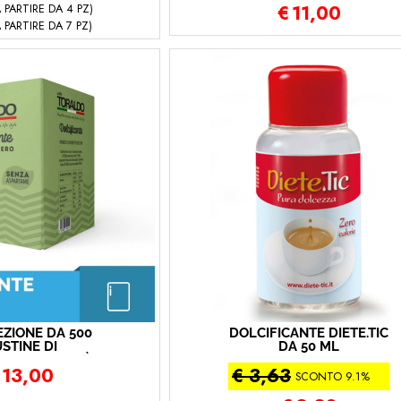
 PARTIRE DA 4 PZ)
€
11,00
 PARTIRE DA 7 PZ)
EZIONE DA 500
DOLCIFICANTE DIETE.TIC
STINE DI
DA 50 ML
ICANTE CAFFÈ
13,00
€ 3,63
ORALDO
SCONTO 9.1%