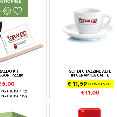
RALDO KIT
SET DI 6 TAZZINE ALTE
SORI PZ.150
IN CERAMICA CAFFÈ
TORALDO
€
5,00
€ 11,59
SCONTO 5.1%
 PARTIRE DA 4 PZ)
€
11,00
 PARTIRE DA 7 PZ)