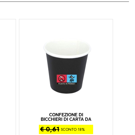
CONFEZIONE DI
BICCHIERI DI CARTA DA
CAFFE' 60 ML PZ 50
€ 0,61
(2X25PZ) PURONERO
SCONTO 18%