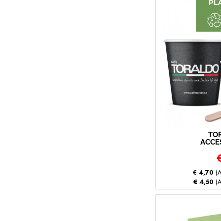
TO
ACCES
€ 4,70
(A
€ 4,50
(A