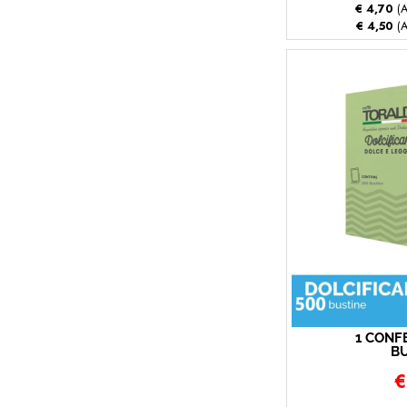
€ 4,70
(A
€ 4,50
(A
1 CONF
BU
DOLCIF
€
T