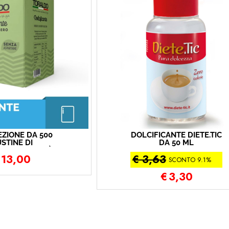
EZIONE DA 500
DOLCIFICANTE DIETE.TIC
STINE DI
DA 50 ML
ICANTE CAFFÈ
13,00
€ 3,63
ORALDO
SCONTO 9.1%
€
3,30