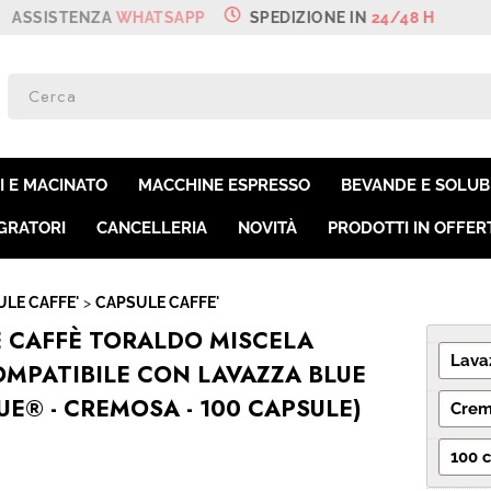
ZA
WHATSAPP
SPEDIZIONE IN
24/48 H
SON
Per co
I E MACINATO
MACCHINE ESPRESSO
BEVANDE E SOLUBI
il nom
poi cl
GRATORI
CANCELLERIA
NOVITÀ
PRODOTTI IN OFFER
LE CAFFE'
CAPSULE CAFFE'
E CAFFÈ TORALDO MISCELA
MPATIBILE CON LAVAZZA BLUE
UE® - CREMOSA - 100 CAPSULE)
Ha