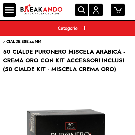
HOME
CIALDE ESE 44 MM
CAPSULE CAFFE'
50 CIALDE PURONERO MISCELA ARABICA -
CREMA ORO CON KIT ACCESSORI INCLUSI
GRANI E MACINATO
(50 CIALDE KIT - MISCELA CREMA ORO)
MACCHINE ESPRESSO
BEVANDE E SOLUBILI
PRODOTTI HO.RE.CA.
ACCESSORI