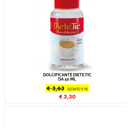
DOLCIFICANTE DIETE.TIC
DA 50 ML
€ 3,63
SCONTO 9.1%
€
3,30