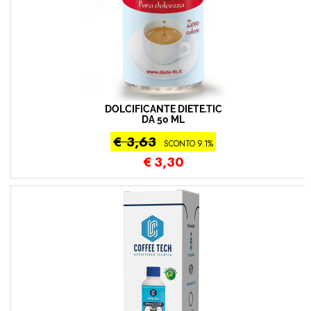
DOLCIFICANTE DIETE.TIC
DA 50 ML
€ 3,63
SCONTO 9.1%
€
3,30