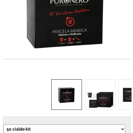
IDEA REGALO
RICAMBI
SNACK & BIBITE
VINI
INTEGRATORI
CANCELLERIA
NOVITÀ
PRODOTTI IN OFFERTA
AREA INGROSSO