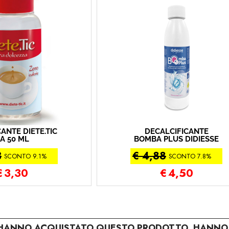
ANTE DIETE.TIC
DECALCIFICANTE
A 50 ML
BOMBA PLUS DIDIESSE
DA 250 ML
3
€ 4,88
SCONTO 9.1%
SCONTO 7.8%
€
3,30
€
4,50
E HANNO ACQUISTATO QUESTO PRODOTTO, HANNO 