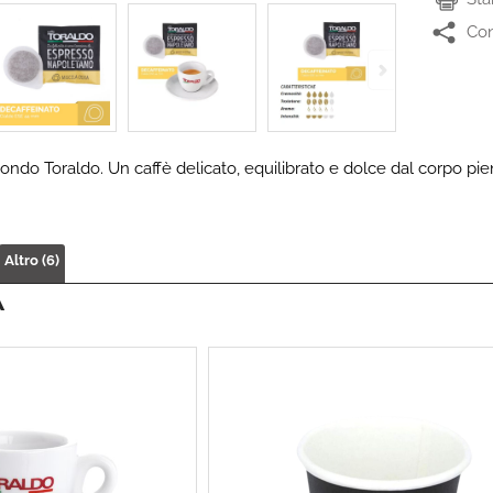
Con
ndo Toraldo. Un caffè delicato, equilibrato e dolce dal corpo pie
Altro (6)
À