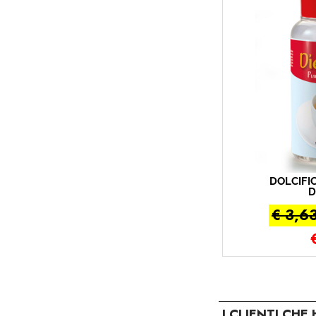
DOLCIFIC
D
€ 3,6
I CLIENTI CH