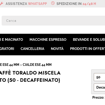
NZA
WHATSAPP
SPEDIZIONE IN
24/48 H
SON
Per co
I E MACINATO
MACCHINE ESPRESSO
BEVANDE E SOLUBI
il nom
poi cl
GRATORI
CANCELLERIA
NOVITÀ
PRODOTTI IN OFFER
E ESE 44 MM
CIALDE ESE 44 MM
CAFFÈ TORALDO MISCELA
O (50 - DECAFFEINATO)
Ha
Prezzo: