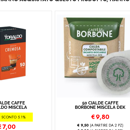
IALDE CAFFÈ
50 CIALDE CAFFÈ
DO MISCELA
BORBONE MISCELA DEK
MOSA (50 -
(50 - Decaffeinato)
€
9,80
remosa)
SCONTO 5.1%
€
7,00
€ 9,50
(A PARTIRE DA 2 PZ)