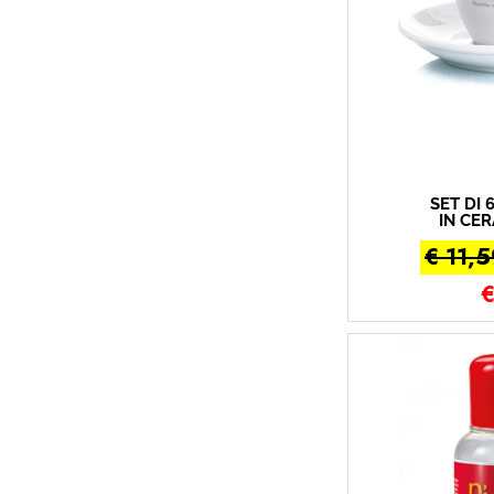
SET DI 
IN CE
T
€ 11,