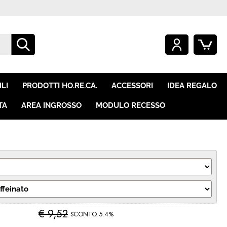
O GIÀ REGISTRATO
SONO UN NUOVO CLIENTE
mpletare l'ordine inserisci
Se non sei ancora registrato sul
LI
PRODOTTI HO.RE.CA.
ACCESSORI
IDEA REGALO
e utente e la password e
nostro sito clicca sul pulsante
icca sul pulsante "Accedi"
"Registrati"
TA
AREA INGROSSO
MODULO RECESSO
E-mail:
Password:
i perso la password?
€ 9,52
SCONTO 5.4%