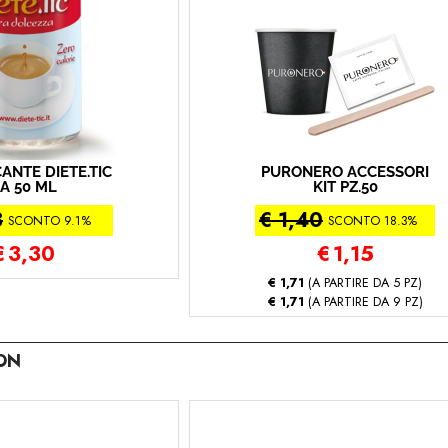
ANTE DIETE.TIC
PURONERO ACCESSORI
A 50 ML
KIT PZ.50
3
€ 1,40
SCONTO 9.1%
SCONTO 18.3%
€
3,30
€
1,15
€ 1,71
(A PARTIRE DA 5 PZ)
€ 1,71
(A PARTIRE DA 9 PZ)
ON