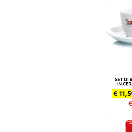
SET DI 
IN CE
T
€ 11,