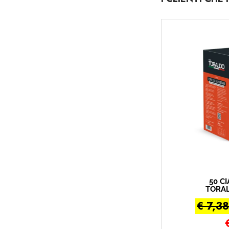
50 C
TORAL
CRE
€ 7,38
C