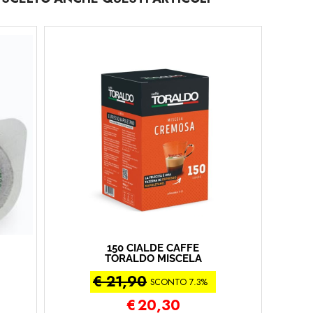
150 CIALDE CAFFÈ
TORALDO MISCELA
CREMOSA (150 -
€ 21,90
Cremosa)
SCONTO 7.3%
€
20,30