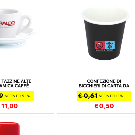
6 TAZZINE ALTE
CONFEZIONE DI
RAMICA CAFFÈ
BICCHIERI DI CARTA DA
ORALDO
CAFFE' 60 ML PZ 50
59
€ 0,61
(2X25PZ) PURONERO
SCONTO 5.1%
SCONTO 18%
€
11,00
€
0,50