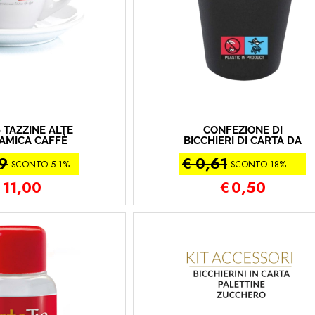
6 TAZZINE ALTE
CONFEZIONE DI
RAMICA CAFFÈ
BICCHIERI DI CARTA DA
ORALDO
CAFFE' 60 ML PZ 50
59
€ 0,61
(2X25PZ) PURONERO
SCONTO 5.1%
SCONTO 18%
€
11,00
€
0,50