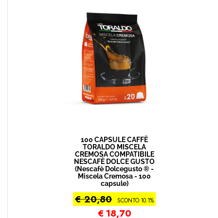
100 CAPSULE CAFFÈ
TORALDO MISCELA
CREMOSA COMPATIBILE
NESCAFÈ DOLCE GUSTO
(Nescafè Dolcegusto ® -
Miscela Cremosa - 100
capsule)
€ 20,80
SCONTO 10.1%
€
18,70