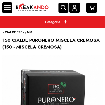
HOME
CIALDE ESE 44 MM
CAPSULE CAFFE'
150 CIALDE PURONERO MISCELA CREMOSA
(150 - MISCELA CREMOSA)
GRANI E MACINATO
MACCHINE ESPRESSO
BEVANDE E SOLUBILI
PRODOTTI HO.RE.CA.
ACCESSORI