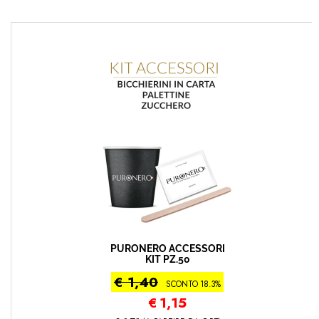
PURONERO ACCESSORI
KIT PZ.50
€ 1,40
SCONTO 18.3%
€
1,15