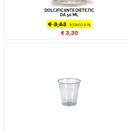
DOLCIFICANTE DIETE.TIC
DA 50 ML
€ 3,63
SCONTO 9.1%
€
3,30