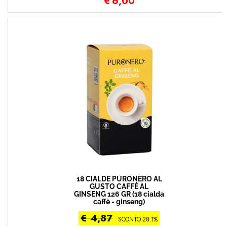
€
6,00
18 CIALDE PURONERO AL
GUSTO CAFFÈ AL
GINSENG 126 GR (18 cialda
caffè - ginseng)
€ 4,87
SCONTO 28.1%