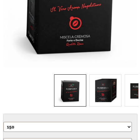
IDEA REGALO
RICAMBI
SNACK & BIBITE
VINI
INTEGRATORI
CANCELLERIA
NOVITÀ
PRODOTTI IN OFFERTA
AREA INGROSSO