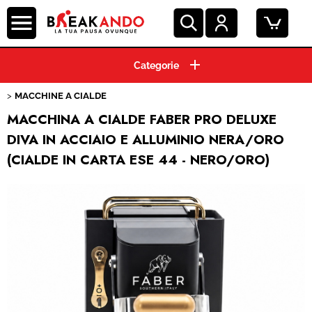
HOME
MACCHINE A CIALDE
CIALDE ESE 44 MM
MACCHINA A CIALDE FABER PRO DELUXE
DIVA IN ACCIAIO E ALLUMINIO NERA/ORO
CAPSULE CAFFE'
(CIALDE IN CARTA ESE 44 - NERO/ORO)
GRANI E MACINATO
BEVANDE E SOLUBILI
PRODOTTI HO.RE.CA.
ACCESSORI