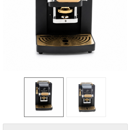
IDEA REGALO
RICAMBI
SNACK & BIBITE
VINI
INTEGRATORI
CANCELLERIA
NOVITÀ
PRODOTTI IN OFFERTA
AREA INGROSSO