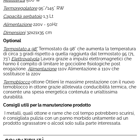
Resistenza
500 W
Termoregolatore
95°/145° RW
Capacità serbatoio
1,3 Lt
Alimentazione
220v - 50Hz
Dimensioni
32x21x35 cm
Optional
Termostato a 98°
Termostato da 98° che aumenta la temperatura
di circa 3 gradi rispetto a quella raggiunta dal termostato 95 (71,
73°)
Elettrovalvola
Lavora grazie a impulsi elettromagnetici che
hanno il compito di limitare le goccioline fisiologiche post
erogazione.
Alimentazione
110v Alimentazione a 110v che
sostituisce la 220v
Termoblocco
ottone Ottieni le massime prestazione con il nuovo
temoblocco in ottone grazie all’elevata conducibilità termica, che
consente una spesa energetica contenuta e un’altissima
durabilità.
Consigli utili per la manutenzione prodotto
I metalli, quali ottone e rame che col tempo potrebbero scurirsi,
è consigliata pulizia con un panno morbido unitamente ad un
prodotto sgrassatore o alcool solo sulla parte interessata.