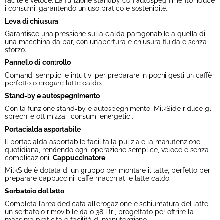
facile e veloce. La funzione standby con autospegnimento riduce
i consumi, garantendo un uso pratico e sostenibile.
Leva di chiusura
Garantisce una pressione sulla cialda paragonabile a quella di
una macchina da bar, con un’apertura e chiusura fluida e senza
sforzo.
Pannello di controllo
Comandi semplici e intuitivi per preparare in pochi gesti un caffè
perfetto o erogare latte caldo.
Stand-by e autospegnimento
Con la funzione stand-by e autospegnimento, MilkSide riduce gli
sprechi e ottimizza i consumi energetici.
Portacialda asportabile
Il portacialda asportabile facilita la pulizia e la manutenzione
quotidiana, rendendo ogni operazione semplice, veloce e senza
complicazioni.
Cappuccinatore
MilkSide è dotata di un gruppo per montare il latte, perfetto per
preparare cappuccini, caffè macchiati e latte caldo.
Serbatoio del latte
Completa l’area dedicata all’erogazione e schiumatura del latte
un serbatoio rimovibile da 0,38 litri, progettato per offrire la
massima praticità e facilità di manutenzione.