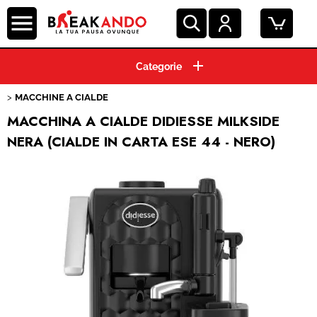
HOME
MACCHINE A CIALDE
CIALDE ESE 44 MM
MACCHINA A CIALDE DIDIESSE MILKSIDE
NERA (CIALDE IN CARTA ESE 44 - NERO)
CAPSULE CAFFE'
GRANI E MACINATO
BEVANDE E SOLUBILI
PRODOTTI HO.RE.CA.
ACCESSORI