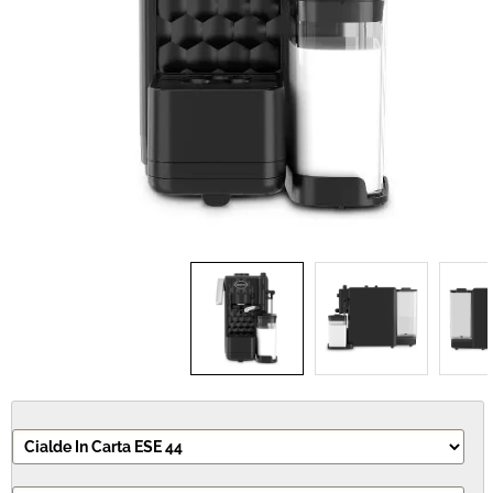
IDEA REGALO
RICAMBI
SNACK & BIBITE
VINI
INTEGRATORI
CANCELLERIA
NOVITÀ
PRODOTTI IN OFFERTA
AREA INGROSSO