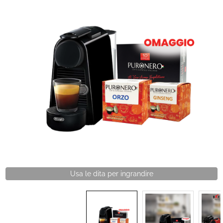
IDEA REGALO
RICAMBI
SNACK & BIBITE
VINI
INTEGRATORI
CANCELLERIA
NOVITÀ
Usa le dita per ingrandire
PRODOTTI IN OFFERTA
AREA INGROSSO