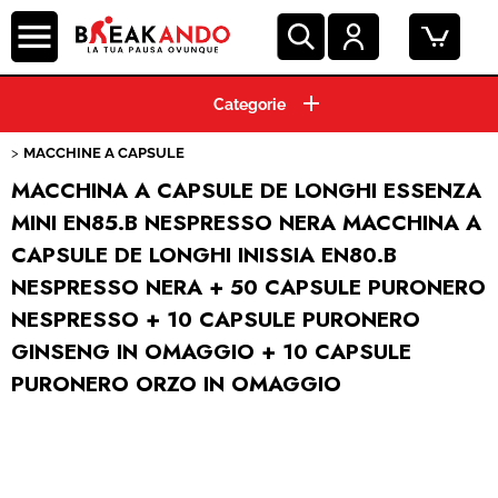
HOME
MACCHINE A CAPSULE
CIALDE ESE 44 MM
MACCHINA A CAPSULE DE LONGHI ESSENZA
MINI EN85.B NESPRESSO NERA MACCHINA A
CAPSULE CAFFE'
CAPSULE DE LONGHI INISSIA EN80.B
NESPRESSO NERA + 50 CAPSULE PURONERO
GRANI E MACINATO
NESPRESSO + 10 CAPSULE PURONERO
BEVANDE E SOLUBILI
GINSENG IN OMAGGIO + 10 CAPSULE
PURONERO ORZO IN OMAGGIO
PRODOTTI HO.RE.CA.
ACCESSORI