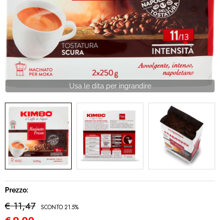
IDEA REGALO
RICAMBI
SNACK & BIBITE
VINI
INTEGRATORI
CANCELLERIA
NOVITÀ
PRODOTTI IN OFFERTA
Prezzo:
€ 11,47
SCONTO 21.5%
AREA INGROSSO