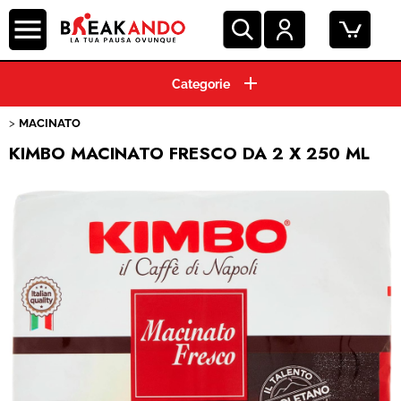
HOME
MACINATO
CIALDE ESE 44 MM
KIMBO MACINATO FRESCO DA 2 X 250 ML
CAPSULE CAFFE'
MACCHINE ESPRESSO
BEVANDE E SOLUBILI
PRODOTTI HO.RE.CA.
ACCESSORI