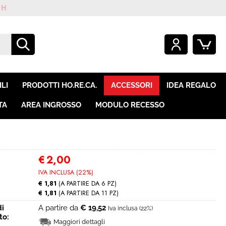
O GIÀ REGISTRATO
SONO UN NUOVO CLIENTE
mpletare l'ordine inserisci
Se non sei ancora registrato sul
LI
PRODOTTI HO.RE.CA.
ACCESSORI
IDEA REGALO
e utente e la password e
nostro sito clicca sul pulsante
icca sul pulsante "Accedi"
"Registrati"
TA
AREA INGROSSO
MODULO RECESSO
E-mail:
Password:
€
2,00
IVA INCLUSA (22%)
€ 1,81
(A PARTIRE DA 6 PZ)
€ 1,81
(A PARTIRE DA 11 PZ)
i perso la password?
di
A partire da
€ 19,52
Iva inclusa (22%)
to:
Maggiori dettagli