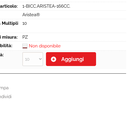
articolo:
1-BICC.ARISTEA-166CC.
Aristea®
 Multipli
10
i misura:
PZ
bilità:
Non disponibile
à:
ampa
dividi