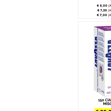
€ 8,00
(A
€ 7,50
(A
€ 7,00
(A
150 CI
MIS
ESPRESS