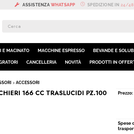
ENZA
WHATSAPP
SPEDIZIONE IN
24/48 H
SON
Per co
I E MACINATO
MACCHINE ESPRESSO
BEVANDE E SOLUBI
il nom
poi cl
GRATORI
CANCELLERIA
NOVITÀ
PRODOTTI IN OFFER
SSORI
ACCESSORI
CHIERI 166 CC TRASLUCIDI PZ.100
Prezzo:
Ha
Spese 
traspor