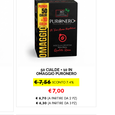
50 CIALDE + 10 IN
OMAGGIO PURONERO
MISCELA CREMOSA (50 -
€ 7,56
Miscela Cremosa)
SCONTO 7.4%
€
7,00
€ 6,70
(A PARTIRE DA 2 PZ)
€ 6,30
(A PARTIRE DA 3 PZ)