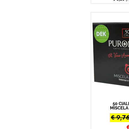
50 CIA
MISCELA
(50 - 
€ 9,7