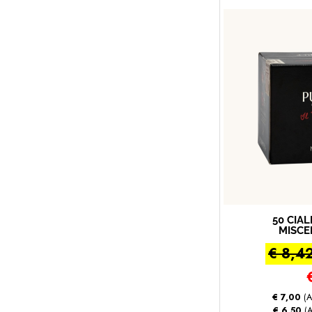
50 CIA
MISCE
CREM
€ 8,4
Miscel
€ 7,00
(A
€ 6,50
(A