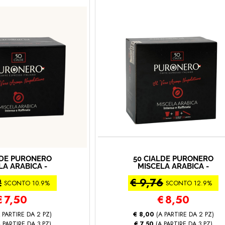
LDE PURONERO
50 CIALDE PURONERO
LA ARABICA -
MISCELA ARABICA -
A ORO (50 -
CREMA ORO CON KIT
2
€ 9,76
a Crema Oro)
ACCESSORI INCLUSI (50
SCONTO 10.9%
SCONTO 12.9%
cialde kit - Miscela
Crema Oro)
€
7,50
€
8,50
 PARTIRE DA 2 PZ)
€ 8,00
(A PARTIRE DA 2 PZ)
 PARTIRE DA 3 PZ)
€ 7,50
(A PARTIRE DA 3 PZ)