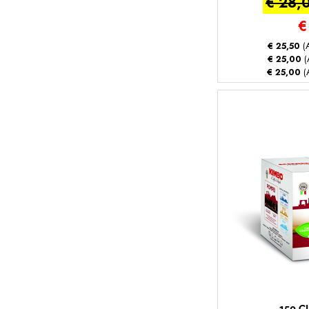
€ 28,
- Gran E
€
€ 25,50
(A
€ 25,00
(
€ 25,00
(