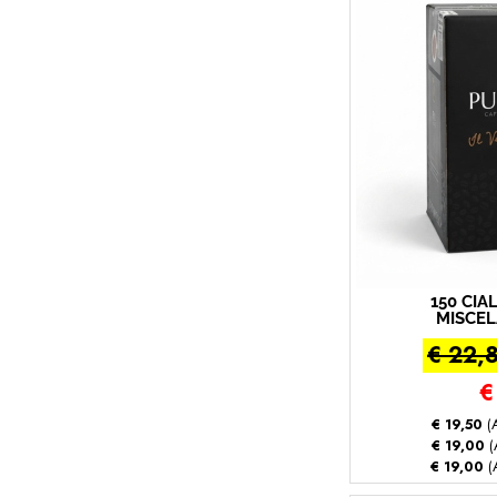
150 CI
MISCE
(150 -
€ 22,
€
€ 19,50
(A
€ 19,00
(
€ 19,00
(