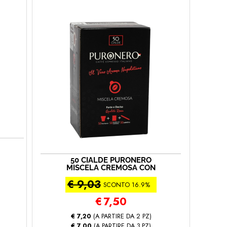
50 CIALDE PURONERO
MISCELA CREMOSA CON
KIT ACCESSORI INCLUSI
€ 9,03
(50 cialde kit - Miscela
SCONTO 16.9%
Cremosa)
€
7,50
€ 7,20
(A PARTIRE DA 2 PZ)
€ 7,00
(A PARTIRE DA 3 PZ)