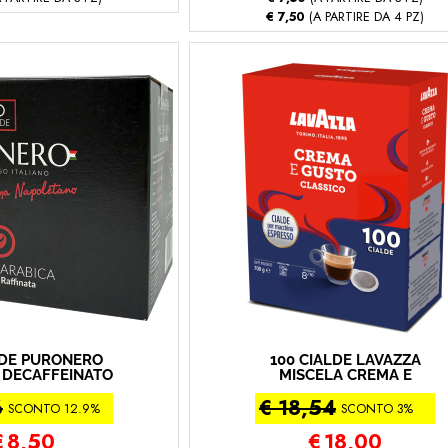
€ 7,50
(A PARTIRE DA 4 PZ)
LDE PURONERO
100 CIALDE LAVAZZA
 DECAFFEINATO
MISCELA CREMA E
Decaffeinato)
GUSTO CLASSICO (100 -
6
€ 18,54
Crema e Gusto Classico)
SCONTO 12.9%
SCONTO 3%
€
8,50
€
18,00