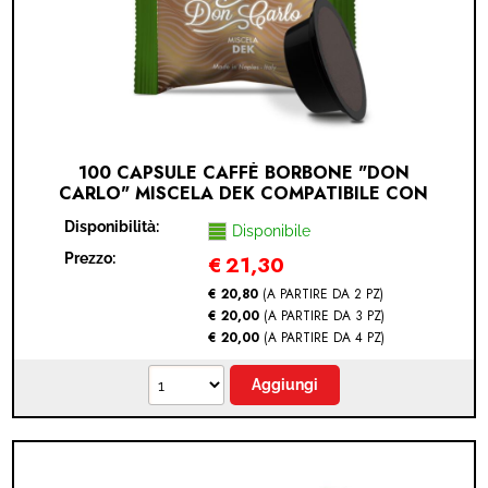
100 CAPSULE CAFFÈ BORBONE "DON
CARLO" MISCELA DEK COMPATIBILE CON
LAVAZZA A MODO MIO (LAVAZZA A MODO
Disponibilità:
MIO® - DECAFFEINATO - 100 CAPSULE)
Disponibile
Prezzo:
€
21,30
€ 20,80
(A PARTIRE DA 2 PZ)
€ 20,00
(A PARTIRE DA 3 PZ)
€ 20,00
(A PARTIRE DA 4 PZ)