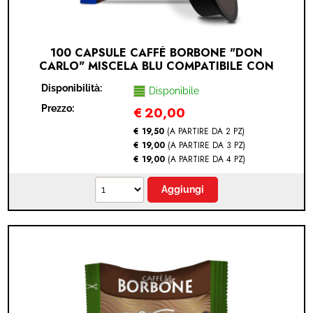
100 CAPSULE CAFFÈ BORBONE "DON
CARLO" MISCELA BLU COMPATIBILE CON
LAVAZZA A MODO MIO (LAVAZZA A MODO
Disponibilità:
MIO® - BLU - 100 CAPSULE)
Disponibile
Prezzo:
€
20,00
€ 19,50
(A PARTIRE DA 2 PZ)
€ 19,00
(A PARTIRE DA 3 PZ)
€ 19,00
(A PARTIRE DA 4 PZ)