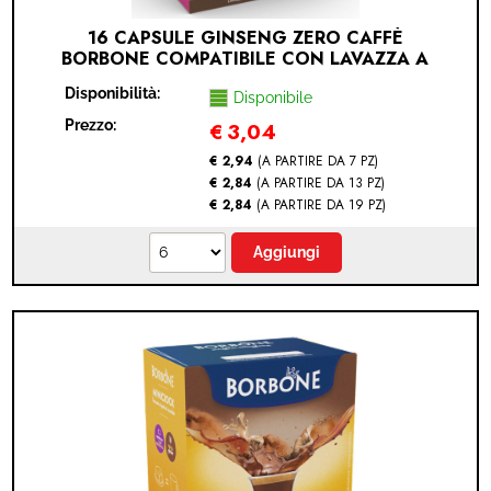
16 CAPSULE GINSENG ZERO CAFFÈ
BORBONE COMPATIBILE CON LAVAZZA A
MODO MIO (LAVAZZA A MODO MIO® -
Disponibilità:
GINSENG ZERO - 16 CAPSULE)
Disponibile
Prezzo:
€
3,04
€ 2,94
(A PARTIRE DA 7 PZ)
€ 2,84
(A PARTIRE DA 13 PZ)
€ 2,84
(A PARTIRE DA 19 PZ)