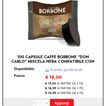
100 CAPSULE CAFFÈ BORBONE "DON
CARLO" MISCELA NERA COMPATIBILE CON
LAVAZZA A MODO MIO (LAVAZZA A MODO
Disponibilità:
MIO® - NERO - 100 CAPSULE)
In arrivo 30/08/2026
Prezzo:
€
18,00
€ 17,49
(A PARTIRE DA 2 PZ)
€ 16,99
(A PARTIRE DA 3 PZ)
€ 16,99
(A PARTIRE DA 4 PZ)