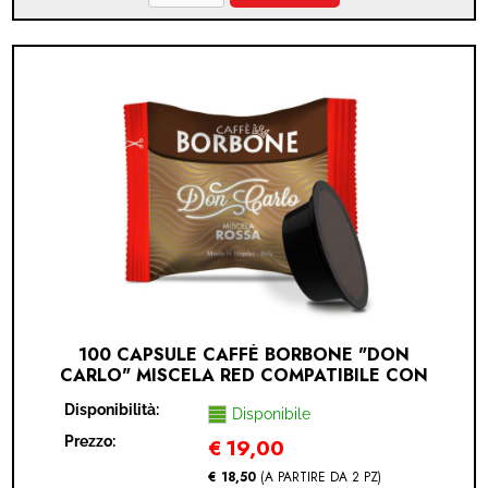
100 CAPSULE CAFFÈ BORBONE "DON
CARLO" MISCELA RED COMPATIBILE CON
LAVAZZA A MODO MIO (LAVAZZA A MODO
Disponibilità:
MIO® - RED - 100 CAPSULE)
Disponibile
Prezzo:
€
19,00
€ 18,50
(A PARTIRE DA 2 PZ)