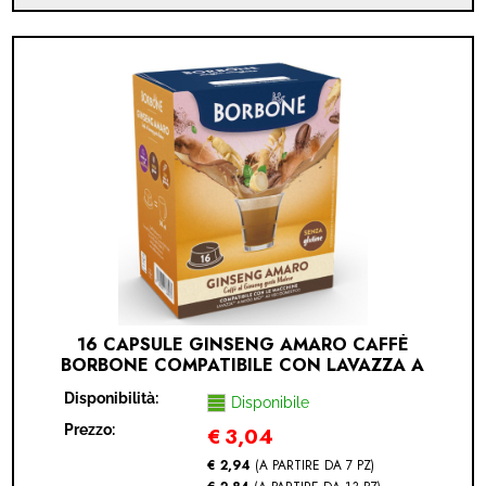
16 CAPSULE GINSENG AMARO CAFFÈ
BORBONE COMPATIBILE CON LAVAZZA A
MODO MIO (LAVAZZA A MODO MIO® -
Disponibilità:
GINSENG AMARO - 16 CAPSULE)
Disponibile
Prezzo:
€
3,04
€ 2,94
(A PARTIRE DA 7 PZ)