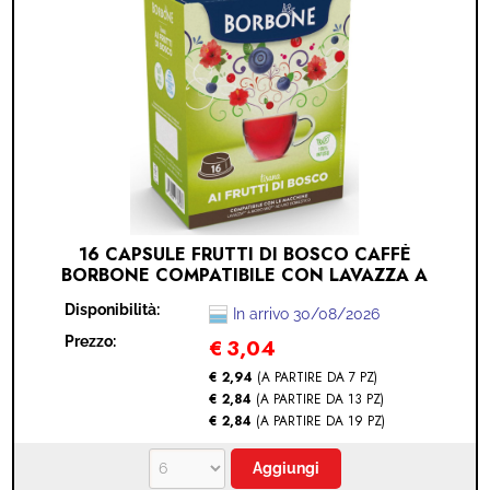
16 CAPSULE FRUTTI DI BOSCO CAFFÈ
BORBONE COMPATIBILE CON LAVAZZA A
MODO MIO (LAVAZZA A MODO MIO® -
Disponibilità:
FRUTTI DI BOSCO - 16 CAPSULE)
In arrivo 30/08/2026
Prezzo:
€
3,04
€ 2,94
(A PARTIRE DA 7 PZ)
€ 2,84
(A PARTIRE DA 13 PZ)
€ 2,84
(A PARTIRE DA 19 PZ)