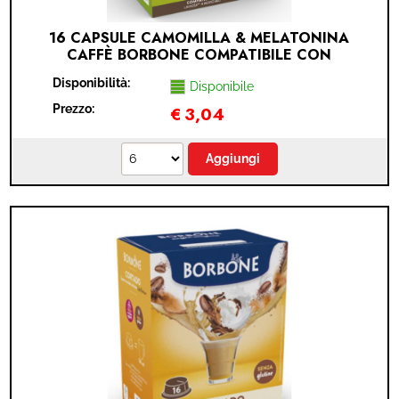
16 CAPSULE CAMOMILLA & MELATONINA
CAFFÈ BORBONE COMPATIBILE CON
LAVAZZA A MODO MIO (LAVAZZA A MODO
Disponibilità:
MIO® - CAMOMILLA - 16 CAPSULE)
Disponibile
Prezzo:
€
3,04