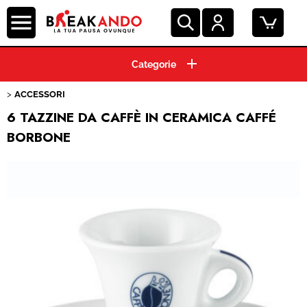
HOME
ACCESSORI
CIALDE ESE 44 MM
6 TAZZINE DA CAFFÈ IN CERAMICA CAFFÉ
BORBONE
CAPSULE CAFFE'
GRANI E MACINATO
MACCHINE ESPRESSO
BEVANDE E SOLUBILI
PRODOTTI HO.RE.CA.