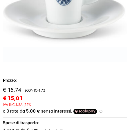
IDEA REGALO
RICAMBI
SNACK & BIBITE
VINI
INTEGRATORI
CANCELLERIA
Prezzo:
€ 15,74
SCONTO 4.7%
NOVITÀ
€
15,01
IVA INCLUSA (22%)
PRODOTTI IN OFFERTA
Spese di trasporto:
AREA INGROSSO