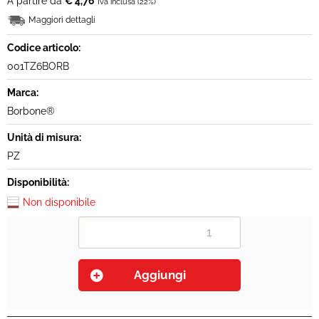
A partire da
€ 4,76
Iva inclusa (22%)
Maggiori dettagli
MODULO RECESSO
Codice articolo:
001TZ6BORB
Marca:
Borbone®
Unità di misura:
PZ
Disponibilità:
Non disponibile