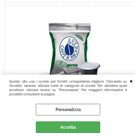
Questo sito usa i cookie per fornirti un'esperienza migliore. Cliccando su
"Accetta" saranno attivate tutte le categorie di cookie. Per decidere quali
accettare, cliccare invece su "Personalizza". Per maggiori informazioni è
possibile consultare la pagina .
100 CAPSULE CAFFÈ
BORBONE RESPRESSO
Personalizza
MISCELA DEK (Nespresso®
- Decaffeinato - 100
capsule)
Accetta
€
21,30