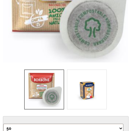
IDEA REGALO
RICAMBI
SNACK & BIBITE
VINI
INTEGRATORI
CANCELLERIA
NOVITÀ
PRODOTTI IN OFFERTA
AREA INGROSSO