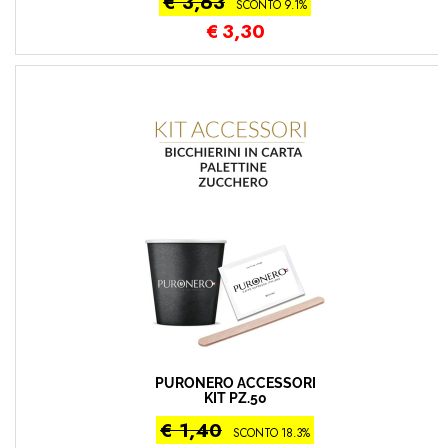
€ 3,63
SCONTO 9.1%
€
3,30
PURONERO ACCESSORI
KIT PZ.50
€ 1,40
SCONTO 18.3%