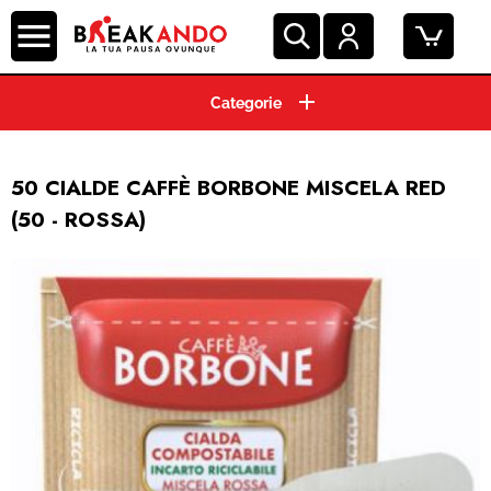
CIALDE ESE 44 MM
CAPSULE CAFFE'
50 CIALDE CAFFÈ BORBONE MISCELA RED
(50 - ROSSA)
GRANI E MACINATO
MACCHINE ESPRESSO
BEVANDE E SOLUBILI
PRODOTTI HO.RE.CA.
ACCESSORI