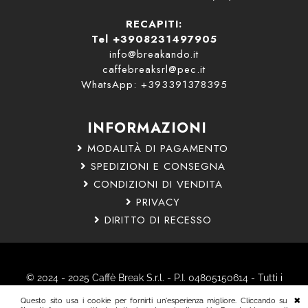
RECAPITI:
Tel +3908231497905
info@breakando.it
caffebreaksrl@pec.it
WhatsApp: +393391378395
INFORMAZIONI
MODALITÀ DI PAGAMENTO
SPEDIZIONI E CONSEGNA
CONDIZIONI DI VENDITA
PRIVACY
DIRITTO DI RECESSO
© 2024 - 2025 Caffè Break S.r.l. - P.I. 04805150614 - Tutti i
diritti riservati.
Questo sito usa i cookie per fornirti un'esperienza migliore. Cliccando su