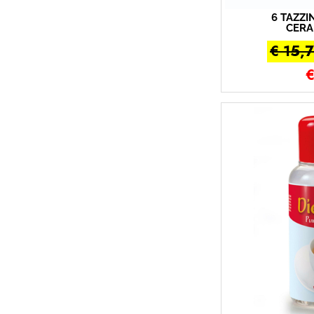
6 TAZZI
CERA
B
€ 15,