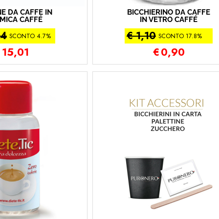
NE DA CAFFÈ IN
BICCHIERINO DA CAFFÈ
MICA CAFFÉ
IN VETRO CAFFÉ
ORBONE
BORBONE
74
€ 1,10
SCONTO 4.7%
SCONTO 17.8%
€
15,01
€
0,90