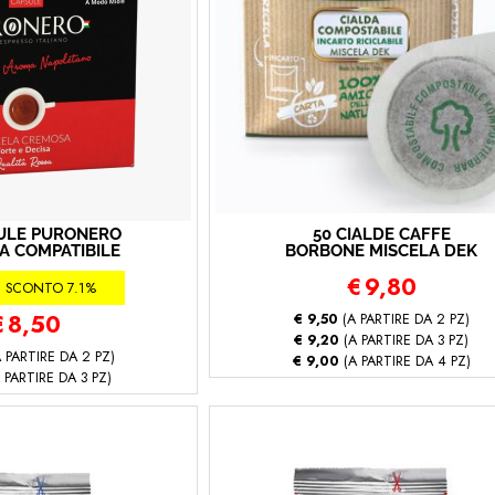
SULE PURONERO
50 CIALDE CAFFÈ
A COMPATIBILE
BORBONE MISCELA DEK
VAZZA A MODO
(50 - Decaffeinato)
€
9,80
avazza a Modo
SCONTO 7.1%
iscela Cremosa
0 capsule)
€
8,50
€ 9,50
(A PARTIRE DA 2 PZ)
€ 9,20
(A PARTIRE DA 3 PZ)
 PARTIRE DA 2 PZ)
€ 9,00
(A PARTIRE DA 4 PZ)
 PARTIRE DA 3 PZ)