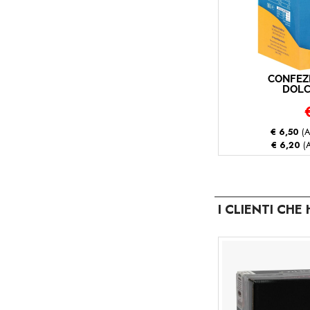
CONFEZI
DOLC
BUSTI
P
€ 6,50
(A
€ 6,20
(A
I CLIENTI CH