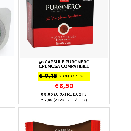
50 CAPSULE PURONERO
CREMOSA COMPATIBILE
CON NESPRESSO
€ 9,15
(Nespresso® - Miscela
SCONTO 7.1%
Cremosa - 50 capsule)
€
8,50
€ 8,00
(A PARTIRE DA 2 PZ)
€ 7,50
(A PARTIRE DA 3 PZ)