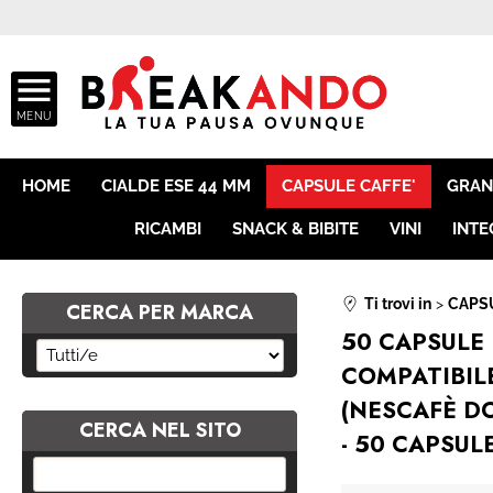
ASSISTE
HOME
CIALDE ESE 44 MM
CAPSULE CAFFE'
GRAN
RICAMBI
SNACK & BIBITE
VINI
INTE
Ti trovi in
CAPSU
CERCA PER MARCA
50 CAPSULE
COMPATIBIL
(NESCAFÈ D
CERCA NEL SITO
- 50 CAPSUL