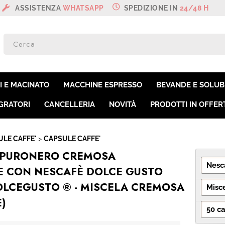
NZA
WHATSAPP
SPEDIZIONE IN
24/48 H
SON
Per co
I E MACINATO
MACCHINE ESPRESSO
BEVANDE E SOLUBI
il nom
poi cl
GRATORI
CANCELLERIA
NOVITÀ
PRODOTTI IN OFFER
LE CAFFE'
CAPSULE CAFFE'
 PURONERO CREMOSA
E CON NESCAFÈ DOLCE GUSTO
OLCEGUSTO ® - MISCELA CREMOSA
E)
Ha