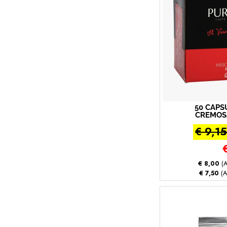
50 CAP
CREMOS
CON LA
€ 9,15
MIO (L
Mio® - M
- 5
€ 8,00
(A
€ 7,50
(A