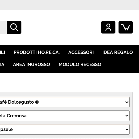
O GIÀ REGISTRATO
SONO UN NUOVO CLIENTE
mpletare l'ordine inserisci
Se non sei ancora registrato sul
LI
PRODOTTI HO.RE.CA.
ACCESSORI
IDEA REGALO
e utente e la password e
nostro sito clicca sul pulsante
icca sul pulsante "Accedi"
"Registrati"
TA
AREA INGROSSO
MODULO RECESSO
E-mail:
Password:
i perso la password?