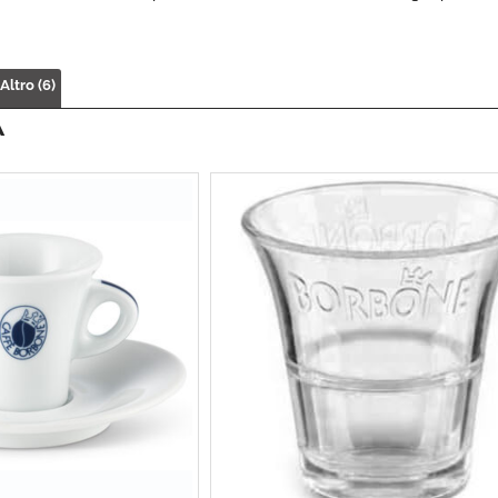
Altro (6)
À