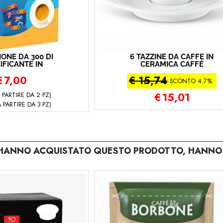
ONE DA 300 DI
6 TAZZINE DA CAFFÈ IN
IFICANTE IN
CERAMICA CAFFÉ
NE DA 0,6 GR
BORBONE
€
7,00
€ 15,74
URONERO
SCONTO 4.7%
 PARTIRE DA 2 PZ)
€
15,01
 PARTIRE DA 3 PZ)
E HANNO ACQUISTATO QUESTO PRODOTTO, HANNO 