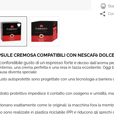
St
Con
SULE CREMOSA COMPATIBILI CON NESCAFè DOLC
nconfondibile gusto di un espresso forte e
deciso dall'aroma pie
intenso, una crema perfetta e una resa in tazza eccellente. Oggi 
ausa diventa speciale.
to autoprotette sono progettate con una tecnologia a barriera che
 strato protettivo impedisce il contatto con ossigeno e umidità, 
zionano esattamente come le originali; la macchina fora la membra
o sono realizzate in plastica riciclabile (PP) e riducono gli sprechi