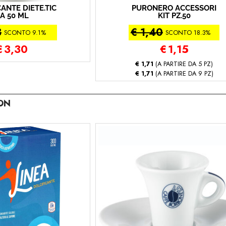
ANTE DIETE.TIC
PURONERO ACCESSORI
A 50 ML
KIT PZ.50
3
€ 1,40
SCONTO 9.1%
SCONTO 18.3%
€
3,30
€
1,15
€ 1,71
(A PARTIRE DA 5 PZ)
€ 1,71
(A PARTIRE DA 9 PZ)
ON