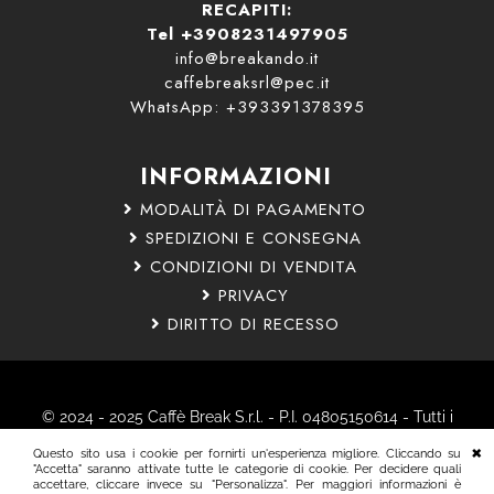
RECAPITI:
Tel +3908231497905
info@breakando.it
caffebreaksrl@pec.it
WhatsApp: +393391378395
INFORMAZIONI
MODALITÀ DI PAGAMENTO
SPEDIZIONI E CONSEGNA
CONDIZIONI DI VENDITA
PRIVACY
DIRITTO DI RECESSO
© 2024 - 2025 Caffè Break S.r.l. - P.I. 04805150614 - Tutti i
diritti riservati.
Questo sito usa i cookie per fornirti un'esperienza migliore. Cliccando su
Nota Bene: Tutti i marchi citati sono marchi registrati dai
"Accetta" saranno attivate tutte le categorie di cookie. Per decidere quali
accettare, cliccare invece su "Personalizza". Per maggiori informazioni è
rispettivi proprietari.