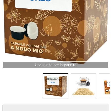
IDEA REGALO
RICAMBI
SNACK & BIBITE
VINI
INTEGRATORI
CANCELLERIA
NOVITÀ
PRODOTTI IN OFFERTA
AREA INGROSSO