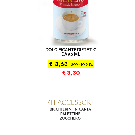
DOLCIFICANTE DIETE.TIC
DA 50 ML
€ 3,63
SCONTO 9.1%
€
3,30