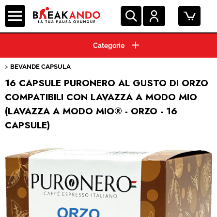
HOME
BEVANDE CAPSULA
CIALDE ESE 44 MM
16 CAPSULE PURONERO AL GUSTO DI ORZO
COMPATIBILI CON LAVAZZA A MODO MIO
CAPSULE CAFFE'
(LAVAZZA A MODO MIO® - ORZO - 16
CAPSULE)
GRANI E MACINATO
MACCHINE ESPRESSO
PRODOTTI HO.RE.CA.
ACCESSORI