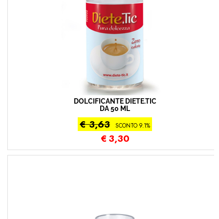
DOLCIFICANTE DIETE.TIC
DA 50 ML
€ 3,63
SCONTO 9.1%
€
3,30