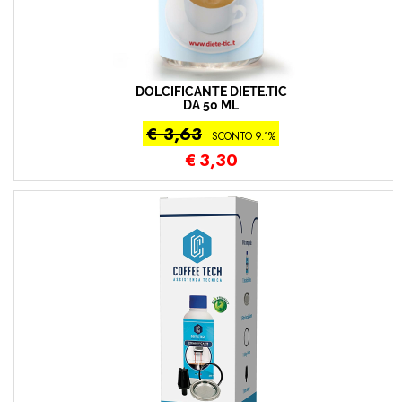
DOLCIFICANTE DIETE.TIC
DA 50 ML
€ 3,63
SCONTO 9.1%
€
3,30