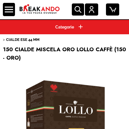
HOME
CIALDE ESE 44 MM
CAPSULE CAFFE'
150 CIALDE MISCELA ORO LOLLO CAFFÈ (150
- ORO)
GRANI E MACINATO
MACCHINE ESPRESSO
BEVANDE E SOLUBILI
PRODOTTI HO.RE.CA.
ACCESSORI