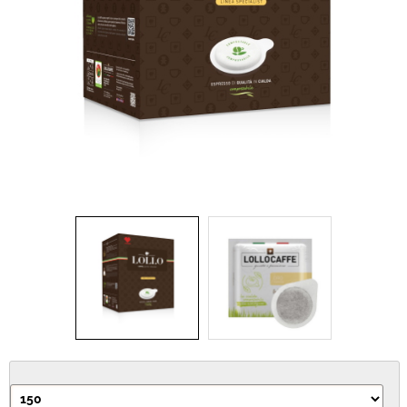
IDEA REGALO
RICAMBI
SNACK & BIBITE
VINI
INTEGRATORI
CANCELLERIA
NOVITÀ
PRODOTTI IN OFFERTA
AREA INGROSSO