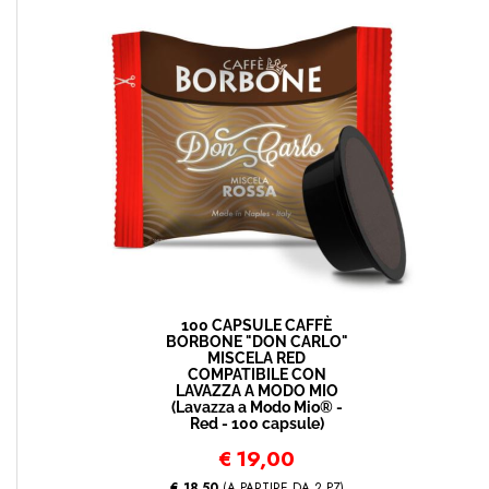
100 CAPSULE CAFFÈ
BORBONE "DON CARLO"
MISCELA RED
COMPATIBILE CON
LAVAZZA A MODO MIO
(Lavazza a Modo Mio® -
Red - 100 capsule)
€
19,00
€ 18,50
(A PARTIRE DA 2 PZ)