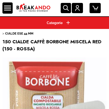
HOME
CIALDE ESE 44 MM
CAPSULE CAFFE'
150 CIALDE CAFFÈ BORBONE MISCELA RED
(150 - ROSSA)
GRANI E MACINATO
MACCHINE ESPRESSO
BEVANDE E SOLUBILI
PRODOTTI HO.RE.CA.
ACCESSORI