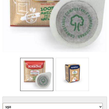
IDEA REGALO
RICAMBI
SNACK & BIBITE
VINI
INTEGRATORI
CANCELLERIA
NOVITÀ
PRODOTTI IN OFFERTA
AREA INGROSSO