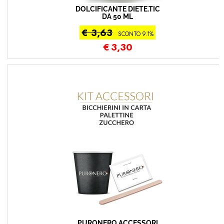
DOLCIFICANTE DIETE.TIC
DA 50 ML
€ 3,63
SCONTO 9.1%
€
3,30
PURONERO ACCESSORI