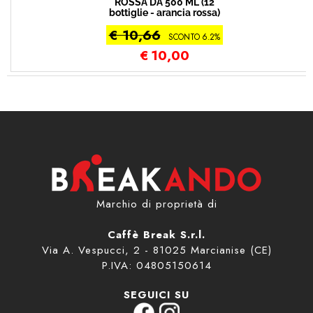
ROSSA DA 500 ML (12
bottiglie - arancia rossa)
€ 10,66
SCONTO 6.2%
€
10,00
Marchio di proprietà di
Caffè Break S.r.l.
Via A. Vespucci, 2 - 81025 Marcianise (CE)
P.IVA: 04805150614
SEGUICI SU