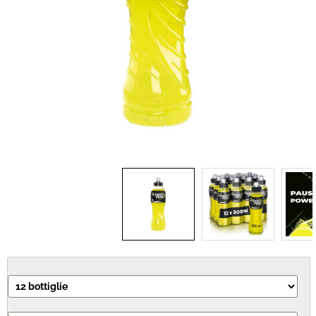
ACCESSORI
IDEA REGALO
RICAMBI
VINI
INTEGRATORI
CANCELLERIA
NOVITÀ
PRODOTTI IN OFFERTA
AREA INGROSSO