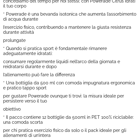
concediamo del tempo per noi stessi; con Powerade Citrus idrati
il tuo corpo
* Powerade è una bevanda isotonica che aumenta l’assorbimento
di acqua durante
l’esercizio fisico, contribuendo a mantenere la giusta resistenza
durante attività
prolungate
* Quando si pratica sport è fondamentale rimanere
adeguatamente idratati:
consumare regolarmente liquidi nell’arco della giornata e
reidratarsi durante e dopo
l’allenamento può fare la differenza
* Una bottiglia da 500 ml con comoda impugnatura ergonomica
e pratico tappo sport
per gustare Powerade ovunque ti trovi: la misura ideale per
persistere verso il tuo
obiettivo
* Il pacco contiene 12 bottiglie da 500ml in PET 100% riciclabile:
una comoda scorta
per chi pratica esercizio fisico da solo o il pack ideale per gli
allenamenti di un’intera