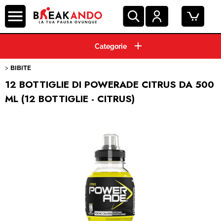
HOME
BIBITE
CIALDE ESE 44 MM
12 BOTTIGLIE DI POWERADE CITRUS DA 500
ML (12 BOTTIGLIE - CITRUS)
CAPSULE CAFFE'
GRANI E MACINATO
MACCHINE ESPRESSO
BEVANDE E SOLUBILI
PRODOTTI HO.RE.CA.