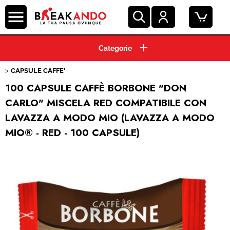
HOME
CAPSULE CAFFE'
CIALDE ESE 44 MM
100 CAPSULE CAFFÈ BORBONE "DON
CARLO" MISCELA RED COMPATIBILE CON
GRANI E MACINATO
LAVAZZA A MODO MIO (LAVAZZA A MODO
MIO® - RED - 100 CAPSULE)
MACCHINE ESPRESSO
BEVANDE E SOLUBILI
PRODOTTI HO.RE.CA.
ACCESSORI