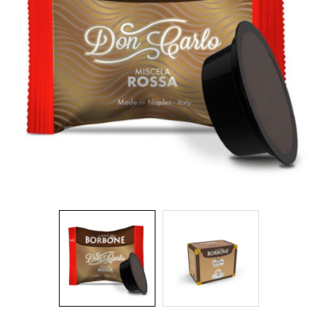
IDEA REGALO
RICAMBI
SNACK & BIBITE
VINI
INTEGRATORI
CANCELLERIA
NOVITÀ
PRODOTTI IN OFFERTA
AREA INGROSSO