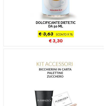
DOLCIFICANTE DIETE.TIC
DA 50 ML
€ 3,63
SCONTO 9.1%
€
3,30