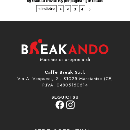
69 risultati trovati (15 per pagina - 5 in totale)
« Indietro
1
2
3
4
5
Marchio di proprietà di
Caffè Break S.r.l.
Via A. Vespucci, 2 - 81025 Marcianise (CE)
P.IVA: 04805150614
SEGUICI SU