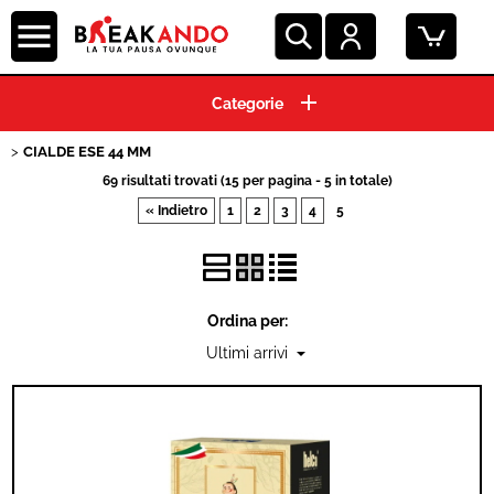
HOME
CIALDE ESE 44 MM
CAPSULE CAFFE'
69 risultati trovati (15 per pagina - 5 in totale)
« Indietro
1
2
3
4
5
GRANI E MACINATO
MACCHINE ESPRESSO
Ordina per:
BEVANDE E SOLUBILI
PRODOTTI HO.RE.CA.
ACCESSORI