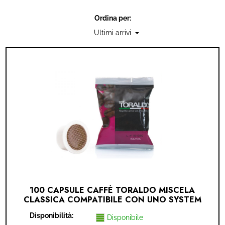
IDEA REGALO
Ordina per:
RICAMBI
SNACK & BIBITE
VINI
INTEGRATORI
CANCELLERIA
NOVITÀ
100 CAPSULE CAFFÈ TORALDO MISCELA
PRODOTTI IN OFFERTA
CLASSICA COMPATIBILE CON UNO SYSTEM
Disponibilità:
AREA INGROSSO
Disponibile