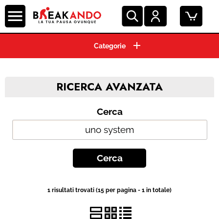
CIALDE ESE 44 MM
CAPSULE CAFFE'
RICERCA AVANZATA
GRANI E MACINATO
Cerca
MACCHINE ESPRESSO
BEVANDE E SOLUBILI
PRODOTTI HO.RE.CA.
1 risultati trovati (15 per pagina - 1 in totale)
ACCESSORI