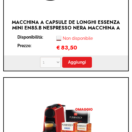
MACCHINA A CAPSULE DE LONGHI ESSENZA
MINI EN85.B NESPRESSO NERA MACCHINA A
CAPSULE DE LONGHI INISSIA EN80.B
Disponibilità:
NESPRESSO NERA + 50 CAPSULE PURONERO
Non disponibile
NESPRESSO + 10 CAPSULE PURONERO
Prezzo:
€
83,50
GINSENG IN OMAGGIO + 10 CAPSULE
PURONERO ORZO IN OMAGGIO