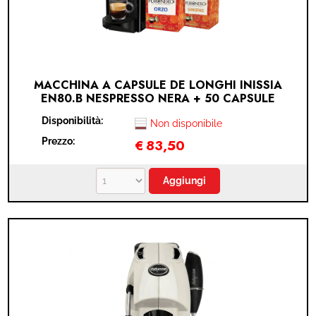
MACCHINA A CAPSULE DE LONGHI INISSIA
EN80.B NESPRESSO NERA + 50 CAPSULE
PURONERO NESPRESSO + 10 CAPSULE
Disponibilità:
PURONERO GINSENG IN OMAGGIO + 10
Non disponibile
CAPSULE PURONERO ORZO IN OMAGGIO
Prezzo:
€
83,50