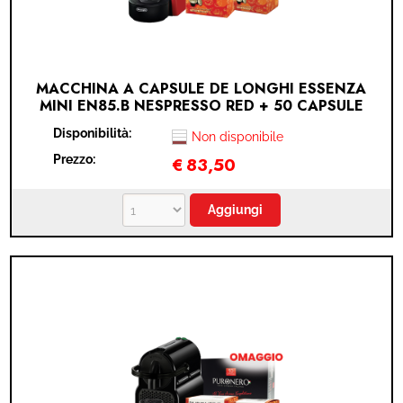
MACCHINA A CAPSULE DE LONGHI ESSENZA
MINI EN85.B NESPRESSO RED + 50 CAPSULE
PURONERO NESPRESSO + 10 CAPSULE
Disponibilità:
PURONERO GINSENG IN OMAGGIO + 10
Non disponibile
CAPSULE PURONERO ORZO IN OMAGGIO
Prezzo:
€
83,50