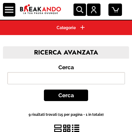
CIALDE ESE 44 MM
CAPSULE CAFFE'
RICERCA AVANZATA
GRANI E MACINATO
Cerca
MACCHINE ESPRESSO
BEVANDE E SOLUBILI
PRODOTTI HO.RE.CA.
9 risultati trovati (15 per pagina - 1 in totale)
ACCESSORI