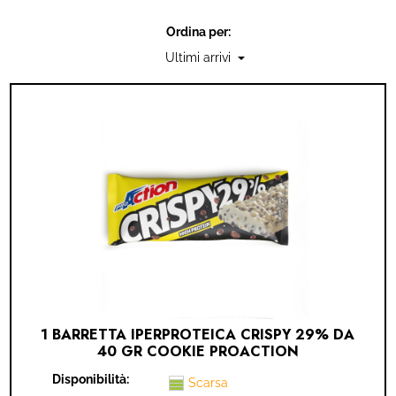
IDEA REGALO
Ordina per:
RICAMBI
SNACK & BIBITE
VINI
INTEGRATORI
CANCELLERIA
NOVITÀ
1 BARRETTA IPERPROTEICA CRISPY 29% DA
PRODOTTI IN OFFERTA
40 GR COOKIE PROACTION
Disponibilità:
AREA INGROSSO
Scarsa