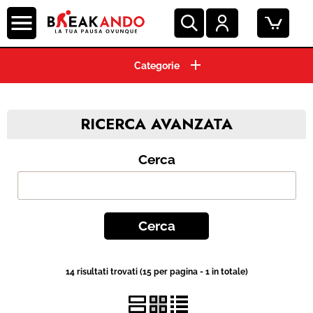
CIALDE ESE 44 MM
CAPSULE CAFFE'
RICERCA AVANZATA
GRANI E MACINATO
Cerca
MACCHINE ESPRESSO
BEVANDE E SOLUBILI
PRODOTTI HO.RE.CA.
14 risultati trovati (15 per pagina - 1 in totale)
ACCESSORI