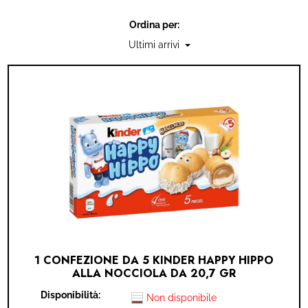
IDEA REGALO
Ordina per:
RICAMBI
SNACK & BIBITE
VINI
INTEGRATORI
CANCELLERIA
NOVITÀ
1 CONFEZIONE DA 5 KINDER HAPPY HIPPO
PRODOTTI IN OFFERTA
ALLA NOCCIOLA DA 20,7 GR
Disponibilità:
AREA INGROSSO
Non disponibile